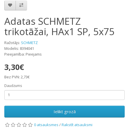
Adatas SCHMETZ
trikotāžai, HAx1 SP, 5x75
Ražotājs:
SCHMETZ
Modelis: 8394041
Pieejamība: Pieejams
3,30€
Bez PVN: 2,73€
Daudzums
Ielikt grozā
0 atsauksmes
/
Rakstīt atsauksmi