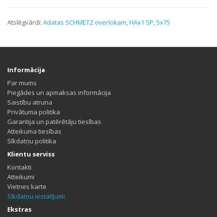
Atslēgvārdi:
Adatas SCHMETZ overlokam
,
HAx1 SP
,
5x75
Informācija
Par mums
Piegādes un apmaksas informācija
Saistību atruna
Privātuma politika
Garantija un patērētāju tiesības
Atteikuma tiesības
Sīkdatņu politika
Klientu serviss
Kontakti
Atteikumi
Vietnes karte
Sīkdatņu iestatījumi
Ekstras