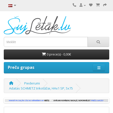
0 prece(s) - 0,00€
Preču grupas
Piederumi
Adatas SCHMETZ trikotāžai, HAx1 SP, 5x75