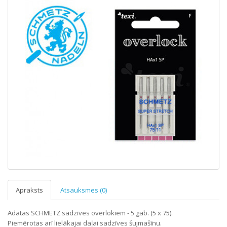
Apraksts
Atsauksmes (0)
Adatas SCHMETZ sadzīves overlokiem - 5 gab. (5 x 75).
Piemērotas arī lielākajai daļai sadzīves šujmašīnu.