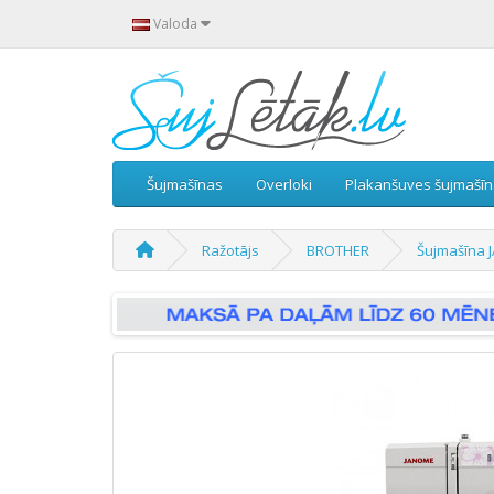
Valoda
Šujmašīnas
Overloki
Plakanšuves šujmašī
Ražotājs
BROTHER
Šujmašīna 