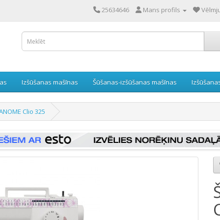
25634646
Mans profils
Vēlmju
nas
Izšūšanas mašīnas
Šūšanas-izšūšanas mašīnas
Izšūšana
JANOME Clio 325