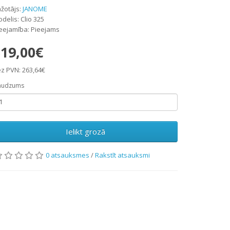
žotājs:
JANOME
delis: Clio 325
eejamība: Pieejams
19,00€
z PVN: 263,64€
audzums
Ielikt grozā
0 atsauksmes
/
Rakstīt atsauksmi