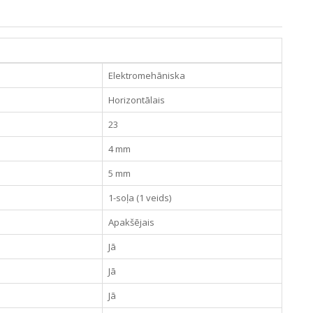
Elektromehāniska
Horizontālais
23
4 mm
5 mm
1-soļa (1 veids)
Apakšējais
Jā
Jā
Jā