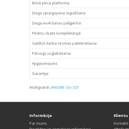
Brīvā pleca platforma
Diega spriegojuma regulēšana
Diega ievēršanas palīgierīce
Pēdiņu skaits komplektācijā
Galdiņš darba virsmas palielināšanai
Pārsegs uzglabāšanai
Apgaismojums
Garantija
Atslēgvārdi:
JANOME Clio 325
Informācija
Klientu 
Par mums
Kontakti
Piegādes un apmaksas informācija
Atteikum