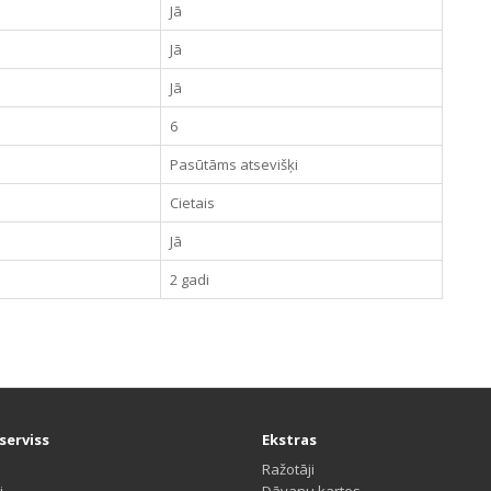
Jā
Jā
Jā
6
Pasūtāms atsevišķi
Cietais
Jā
2 gadi
serviss
Ekstras
Ražotāji
i
Dāvanu kartes