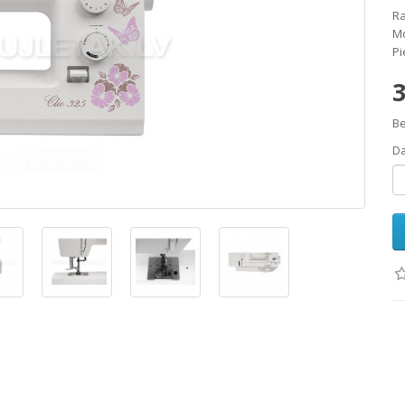
Ra
Mo
Pi
3
Be
D