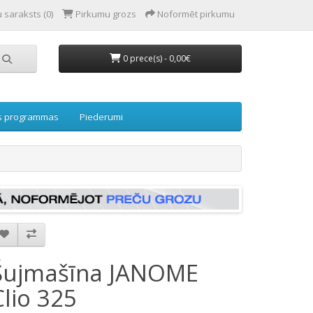
 saraksts (0)
Pirkumu grozs
Noformēt pirkumu
0 prece(s) - 0,00€
s programmas
Piederumi
Šujmašīna JANOME
Clio 325