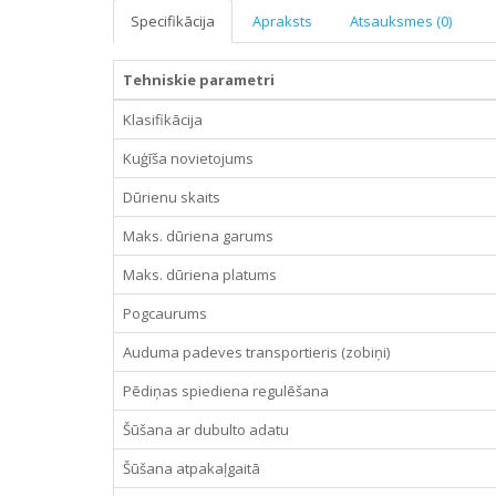
Specifikācija
Apraksts
Atsauksmes (0)
Tehniskie parametri
Klasifikācija
Kuģīša novietojums
Dūrienu skaits
Maks. dūriena garums
Maks. dūriena platums
Pogcaurums
Auduma padeves transportieris (zobiņi)
Pēdiņas spiediena regulēšana
Šūšana ar dubulto adatu
Šūšana atpakaļgaitā