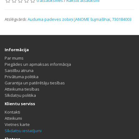
0 atsauksmes
/
Rakstīt atsauksmi
Atslēgvārdi:
Auduma padeves zobiņi JANOME šujmašīnai
,
730184003
Informācija
Par mums
Piegādes un apmaksas informācija
Saistību atruna
Privātuma politika
Garantija un patērētāju tiesības
Atteikuma tiesības
Sīkdatņu politika
Klientu serviss
Kontakti
Atteikumi
Vietnes karte
Sīkdatņu iestatījumi
Ekstras