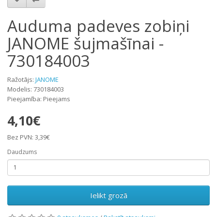
Auduma padeves zobiņi
JANOME šujmašīnai -
730184003
Ražotājs:
JANOME
Modelis: 730184003
Pieejamība: Pieejams
4,10€
Bez PVN: 3,39€
Daudzums
Ielikt grozā