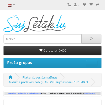
0 prece(s) - 0,00€
Preču grupas
Plakanšuves šujmašīnas
Auduma padeves zobiņi JANOME šujmašīnai - 730184003