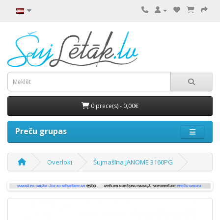
0 prece(s) - 0,00€
Preču grupas
Overloki
Šujmašīna JANOME 3160PG