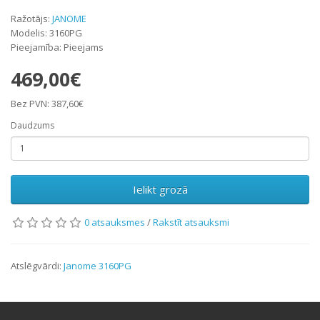
Ražotājs:
JANOME
Modelis: 3160PG
Pieejamība: Pieejams
469,00€
Bez PVN: 387,60€
Daudzums
Ielikt grozā
0 atsauksmes
/
Rakstīt atsauksmi
Atslēgvārdi:
Janome 3160PG