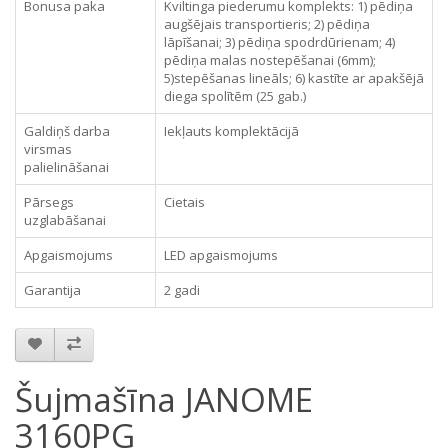
Bonusa paka
Kviltinga piederumu komplekts: 1) pēdiņa
augšējais transportieris; 2) pēdiņa
lāpīšanai; 3) pēdiņa spodrdūrienam; 4)
pēdiņa malas nostepēšanai (6mm);
5)stepēšanas lineāls; 6) kastīte ar apakšējā
diega spolītēm (25 gab.)
Galdiņš darba
Iekļauts komplektācijā
virsmas
palielināšanai
Pārsegs
Cietais
uzglabāšanai
Apgaismojums
LED apgaismojums
Garantija
2 gadi
Šujmašīna JANOME
3160PG