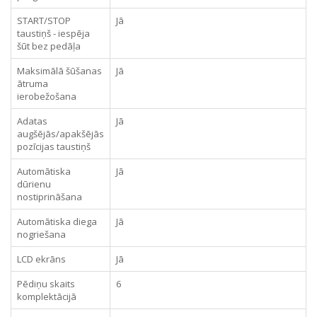
START/STOP
Jā
taustiņš - iespēja
šūt bez pedāļa
Maksimālā šūšanas
Jā
ātruma
ierobežošana
Adatas
Jā
augšējās/apakšējās
pozīcijas taustiņš
Automātiska
Jā
dūrienu
nostiprināšana
Automātiska diega
Jā
nogriešana
LCD ekrāns
Jā
Pēdiņu skaits
6
komplektācijā