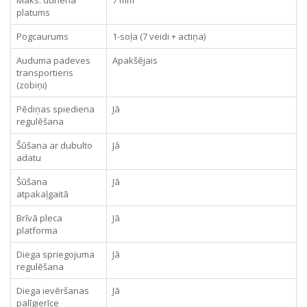
platums
Pogcaurums
1-soļa (7 veidi + actiņa)
Auduma padeves
Apakšējais
transportieris
(zobiņi)
Pēdiņas spiediena
Jā
regulēšana
Šūšana ar dubulto
Jā
adatu
Šūšana
Jā
atpakaļgaitā
Brīvā pleca
Jā
platforma
Diega spriegojuma
Jā
regulēšana
Diega ievēršanas
Jā
palīgierīce