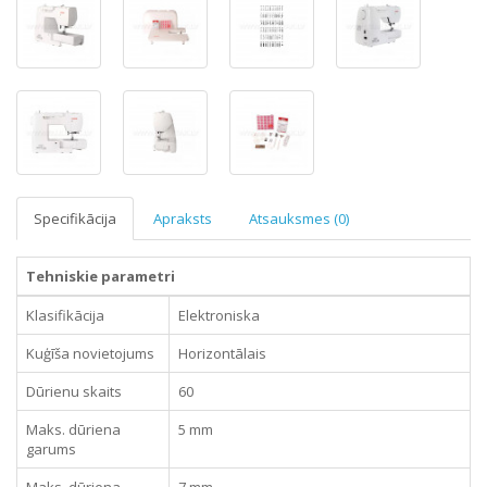
Specifikācija
Apraksts
Atsauksmes (0)
Tehniskie parametri
Klasifikācija
Elektroniska
Kuģīša novietojums
Horizontālais
Dūrienu skaits
60
Maks. dūriena
5 mm
garums
Maks. dūriena
7 mm