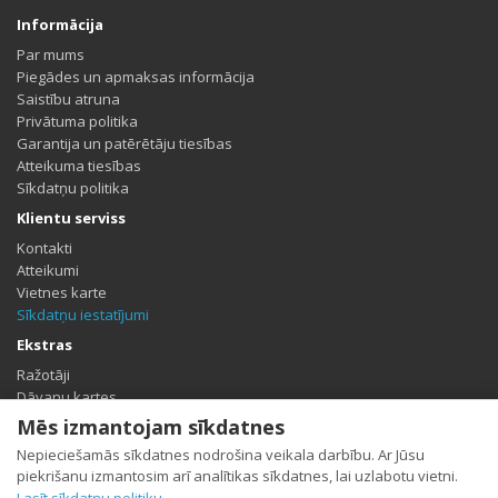
Informācija
Par mums
Piegādes un apmaksas informācija
Saistību atruna
Privātuma politika
Garantija un patērētāju tiesības
Atteikuma tiesības
Sīkdatņu politika
Klientu serviss
Kontakti
Atteikumi
Vietnes karte
Sīkdatņu iestatījumi
Ekstras
Ražotāji
Dāvanu kartes
Partneris
Mēs izmantojam sīkdatnes
Īpašais piedāvājums
Nepieciešamās sīkdatnes nodrošina veikala darbību. Ar Jūsu
Profils
piekrišanu izmantosim arī analītikas sīkdatnes, lai uzlabotu vietni.