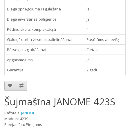
Diega spriegojuma regulēšana
Jā
Diega ievēršanas palīgierīce
Jā
Pēdiņu skaits komplektācijā
4
Galdiņš darba virsmas palielināšanai
Pasūtāms atsevišķi
Pārsegs uzglabāšanai
Cietais
Apgaismojums
Jā
Garantija
2 gadi
Šujmašīna JANOME 423S
Ražotājs:
JANOME
Modelis: 423S
Pieejamība: Pieejams