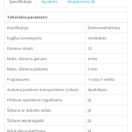
Specifikācija
Apraksts
Atsauksmes (0)
Tehniskie parametri
Klasifikācija
Elektromehāniska
Kuģīša novietojums
Vertikālais
Dūrienu skaits
23
Maks. dūriena garums
4 mm
Maks. dūriena platums
5 mm
Pogcaurums
1-soļa (1 veids)
Auduma padeves transportieris (zobiņi)
Apakšējais
Pēdiņas spiediena regulēšana
Jā
Šūšana ar dubulto adatu
Jā
Šūšana atpakaļgaitā
Jā
Brīvā pleca platforma
Jā