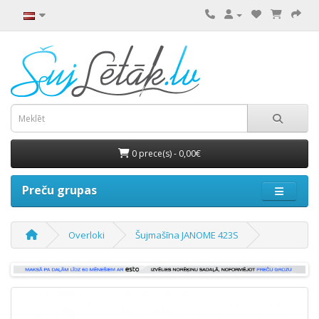
0 prece(s) - 0,00€
Preču grupas
Overloki
Šujmašīna JANOME 423S