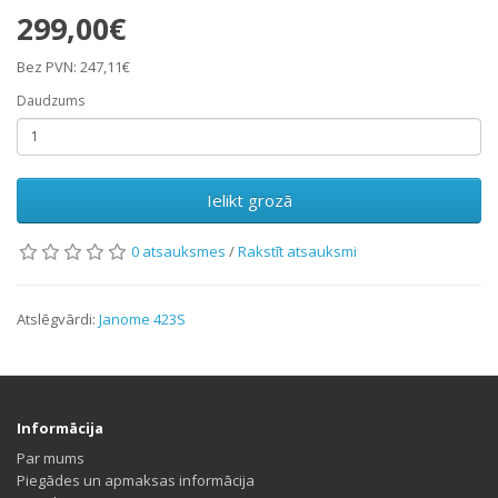
299,00€
Bez PVN: 247,11€
Daudzums
Ielikt grozā
0 atsauksmes
/
Rakstīt atsauksmi
Atslēgvārdi:
Janome 423S
Informācija
Par mums
Piegādes un apmaksas informācija