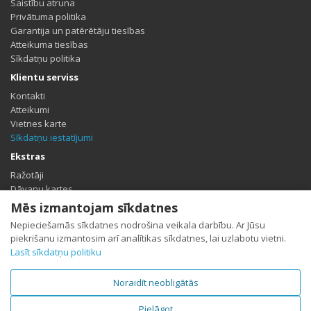
Saistību atruna
Privātuma politika
Garantija un patērētāju tiesības
Atteikuma tiesības
Sīkdatņu politika
Klientu serviss
Kontakti
Atteikumi
Vietnes karte
Sīkdatņu iestatījumi
Ekstras
Ražotāji
Dāvanu kartes
Partneris
Mēs izmantojam sīkdatnes
Īpašais piedāvājums
Nepieciešamās sīkdatnes nodrošina veikala darbību. Ar Jūsu
Profils
piekrišanu izmantosim arī analītikas sīkdatnes, lai uzlabotu vietni.
Lasīt sīkdatņu politiku
Profils
Pasūtījumu vēsture
Vēlmju saraksts
Noraidīt neobligātās
Jaunumi
Pielāgot