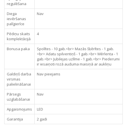
regulēšana
Diega
Nav
ievēršanas
palīgierīce
Pēdiņu skaits
4
komplektācijā
Bonusa paka
Spolītes - 10 gab.<br> Mazās šķērītes - 1 gab.
<br> Adatu spilventiņš - 1 gab.<br> Mērlenta - 1
gab.<br> Jubilejas uzlīme - 1 gab.<br> Piederumi
ir iesaiņoti rozā auduma maisiņā ar aukliņu
Galdiņš darba
Nav pieejams
virsmas
palielināšanai
Pārsegs
Nav
uzglabāšanai
Apgaismojums
LED
Garantija
2 gadi