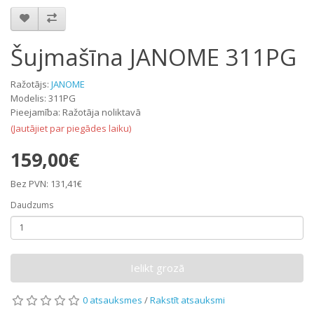
Šujmašīna JANOME 311PG
Ražotājs:
JANOME
Modelis: 311PG
Pieejamība: Ražotāja noliktavā
(Jautājiet par piegādes laiku)
159,00€
Bez PVN: 131,41€
Daudzums
Ielikt grozā
0 atsauksmes
/
Rakstīt atsauksmi