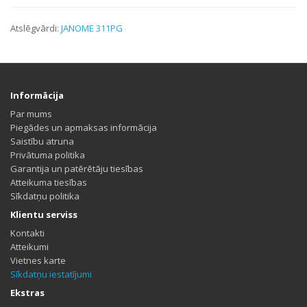
Atslēgvārdi:
JANOME 311PG
Informācija
Par mums
Piegādes un apmaksas informācija
Saistību atruna
Privātuma politika
Garantija un patērētāju tiesības
Atteikuma tiesības
Sīkdatņu politika
Klientu serviss
Kontakti
Atteikumi
Vietnes karte
Sīkdatņu iestatījumi
Ekstras