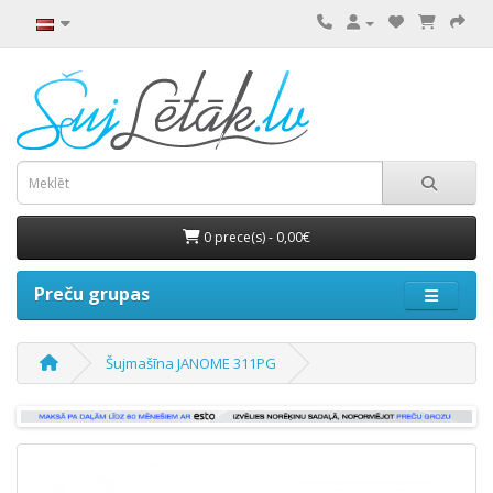
0 prece(s) - 0,00€
Preču grupas
Šujmašīna JANOME 311PG