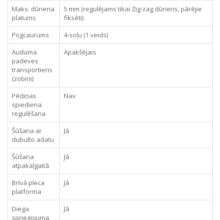
Maks. dūriena
5 mm (regulējams tikai Zig-zag dūriens, pārējie
platums
fiksēti)
Pogcaurums
4-soļu (1 veids)
Auduma
Apakšējais
padeves
transportieris
(zobiņi)
Pēdiņas
Nav
spiediena
regulēšana
Šūšana ar
Jā
dubulto adatu
Šūšana
Jā
atpakaļgaitā
Brīvā pleca
Jā
platforma
Diega
Jā
spriegojuma