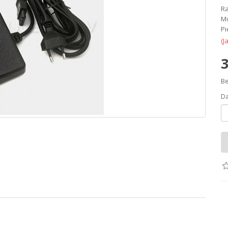
Ra
Mo
Pi
(J
3
Be
D