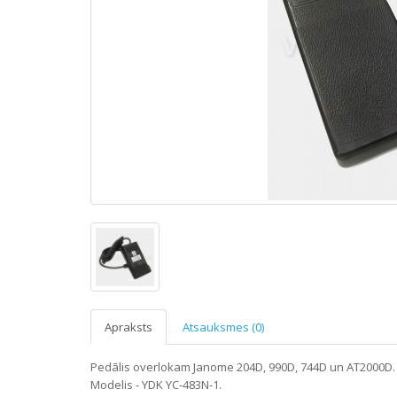
Apraksts
Atsauksmes (0)
Pedālis overlokam Janome 204D, 990D, 744D un AT2000D.
Mоdelis
- YDK YC-483N-1.