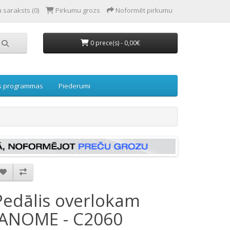
 saraksts (0)
Pirkumu grozs
Noformēt pirkumu
0 prece(s) - 0,00€
s programmas
Piederumi
Pedālis overlokam
JANOME - C2060