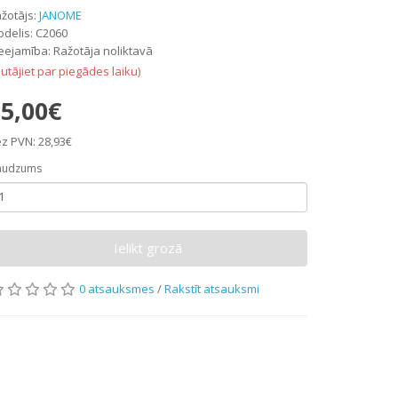
žotājs:
JANOME
delis: C2060
eejamība: Ražotāja noliktavā
autājiet par piegādes laiku)
5,00€
z PVN: 28,93€
audzums
Ielikt grozā
0 atsauksmes
/
Rakstīt atsauksmi