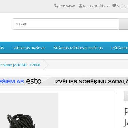
25634646
Mans profils
Vēlmju
nas
Izšūšanas mašīnas
Šūšanas-izšūšanas mašīnas
Izšūšana
erlokam JANOME - C2060