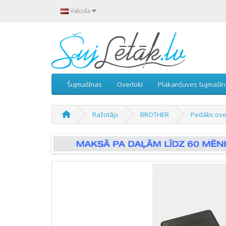
Valoda
Šujmašīnas
Overloki
Plakanšuves šujmašī
Ražotājs
BROTHER
Pedālis ov