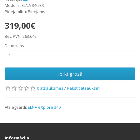
Modelis: ELNA 340 EX
Pieejamība: Pieejams
319,00€
Bez PVN: 263,64€
Daudzums
Ielikt grozā
0 atsauksmes
/
Rakstīt atsauksmi
Atslēgvārdi:
ELNA eXplore 340
Informācija