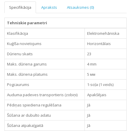
Specifikācija
Apraksts
Atsauksmes (0)
Tehniskie parametri
Klasifikācija
Elektromehāniska
Kuģīša novietojums
Horizontālais
Dūrienu skaits
23
Maks. dūriena garums
4 mm
Maks. dūriena platums
5 мм
Pogcaurums
1-soļa (1 veids)
Auduma padeves transportieris (zobiņi)
Apakšējais
Pēdiņas spiediena regulēšana
Jā
Šūšana ar dubulto adatu
Jā
Šūšana atpakaļgaitā
Jā