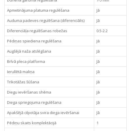
Apmetinājuma platuma regulēšana
Jā
Auduma padeves regulēšana (diferenciālis)
Jā
Diferenciāļa regulēšanas robežas
0.5-2.2
Pēdiņas spiediena regulēšana
Jā
Augšējā naža atslēgšana
Jā
Brīvā pleca platforma
Jā
Ierullētā maliņa
Jā
Trikotāžas šūšana
Jā
Diegu ievēršanas shēma
Jā
Diega spriegojuma regulēšana
Jā
Apakšējā cilpotāja svira diega ievēršanai
Jā
Pēdiņu skaits komplektācijā
1