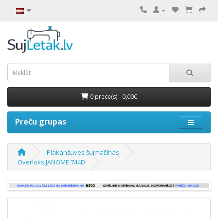
0 prece(s) - 0,00€
Preču grupas
Plakanšuves šujmašīnas
Overloks JANOME 744D