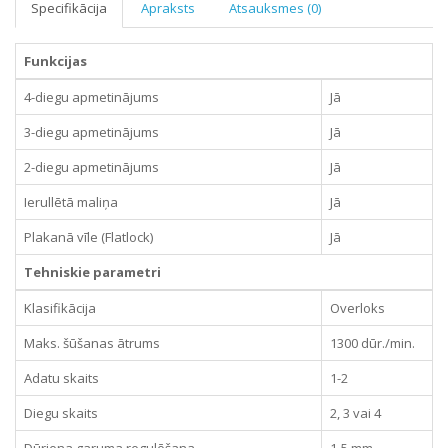
Specifikācija
Apraksts
Atsauksmes (0)
Funkcijas
4-diegu apmetinājums
Jā
3-diegu apmetinājums
Jā
2-diegu apmetinājums
Jā
Ierullētā maliņa
Jā
Plakanā vīle (Flatlock)
Jā
Tehniskie parametri
Klasifikācija
Overloks
Maks. šūšanas ātrums
1300 dūr./min.
Adatu skaits
1-2
Diegu skaits
2, 3 vai 4
Dūriena garuma regulēšana
1-5 mm