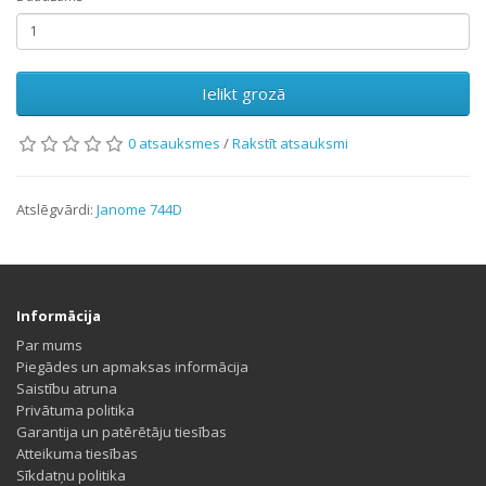
Ielikt grozā
0 atsauksmes
/
Rakstīt atsauksmi
Atslēgvārdi:
Janome 744D
Informācija
Par mums
Piegādes un apmaksas informācija
Saistību atruna
Privātuma politika
Garantija un patērētāju tiesības
Atteikuma tiesības
Sīkdatņu politika