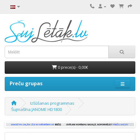
0 prece(s) - 0,00€
Preču grupas
Izšūšanas programmas
Šujmašīna JANOME HD1800