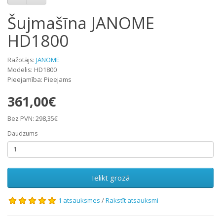
Šujmašīna JANOME
HD1800
Ražotājs:
JANOME
Modelis: HD1800
Pieejamība: Pieejams
361,00€
Bez PVN: 298,35€
Daudzums
Ielikt grozā
1 atsauksmes
/
Rakstīt atsauksmi