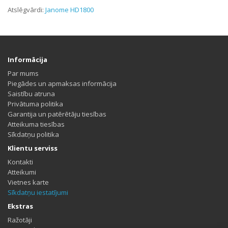
Atslēgvārdi:
Janome HD1800
Informācija
Par mums
Piegādes un apmaksas informācija
Saistību atruna
Privātuma politika
Garantija un patērētāju tiesības
Atteikuma tiesības
Sīkdatņu politika
Klientu serviss
Kontakti
Atteikumi
Vietnes karte
Sīkdatņu iestatījumi
Ekstras
Ražotāji