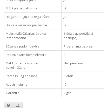
Brīvā pleca platforma
Jā
Diega spriegojuma regulēšana
Jā
Diega ievēršanas palīgierīce
Jā
Maksimālā šūšanas ātruma
Slēdzis uz pedāļa (2
ierobežošana
pozīcijas)
Šūšanas padomdevējs
Programmu displejs
Pēdiņu skaits komplektācijā
8
Galdiņš darba virsmas
Nav pieejams
palielināšanai
Pārsegs uzglabāšanai
Cietais
Apgaismojums
Jā
Garantija
2 gadi