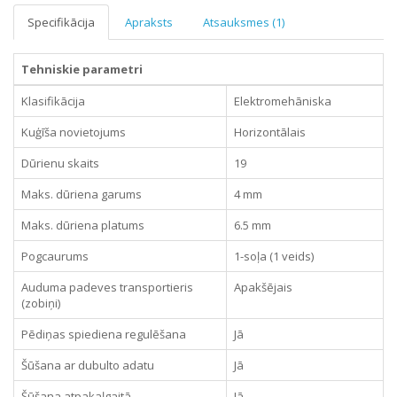
Specifikācija
Apraksts
Atsauksmes (1)
Tehniskie parametri
Klasifikācija
Elektromehāniska
Kuģīša novietojums
Horizontālais
Dūrienu skaits
19
Maks. dūriena garums
4 mm
Maks. dūriena platums
6.5 mm
Pogcaurums
1-soļa (1 veids)
Auduma padeves transportieris
Apakšējais
(zobiņi)
Pēdiņas spiediena regulēšana
Jā
Šūšana ar dubulto adatu
Jā
Šūšana atpakaļgaitā
Jā