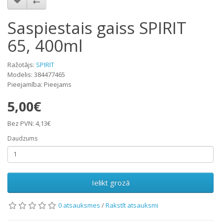
Saspiestais gaiss SPIRIT
65, 400ml
Ražotājs:
SPIRIT
Modelis: 384477465
Pieejamība: Pieejams
5,00€
Bez PVN: 4,13€
Daudzums
Ielikt grozā
0 atsauksmes
/
Rakstīt atsauksmi