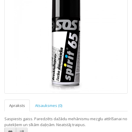
Apraksts
Atsauksmes (0)
Saspiests gaiss. Paredzēts dažādu mehānismu mezglu attīrīšanai no
putekļiem un sīkām daļiņām. Neatstāj traipus.