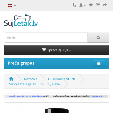
0 prece(s) - 0,00€
Preču grupas
Ražotājs
Husqvarna VIKING
Saspiestais gaiss SPIRIT 65, 400ml