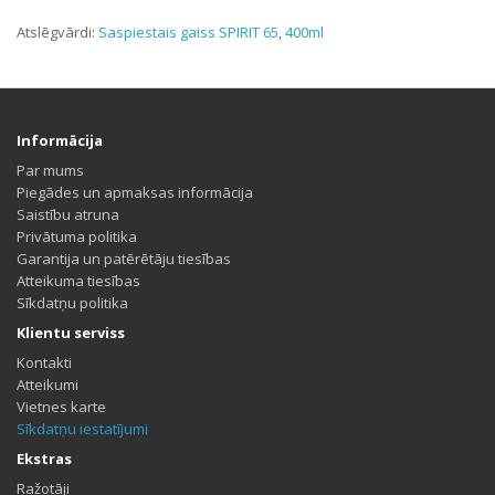
Atslēgvārdi:
Saspiestais gaiss SPIRIT 65
,
400ml
Informācija
Par mums
Piegādes un apmaksas informācija
Saistību atruna
Privātuma politika
Garantija un patērētāju tiesības
Atteikuma tiesības
Sīkdatņu politika
Klientu serviss
Kontakti
Atteikumi
Vietnes karte
Sīkdatņu iestatījumi
Ekstras
Ražotāji