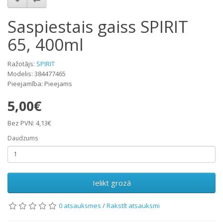
Saspiestais gaiss SPIRIT
65, 400ml
Ražotājs:
SPIRIT
Modelis: 384477465
Pieejamība: Pieejams
5,00€
Bez PVN: 4,13€
Daudzums
Ielikt grozā
0 atsauksmes
/
Rakstīt atsauksmi