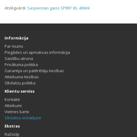
Atslēgvārdi:
Saspiestais gaiss SPIRIT 65
,
400ml
Informācija
Par mums
Piegādes un apmaksas informācija
Saistību atruna
Privātuma politika
Garantija un patērētāju tiesības
Atteikuma tiesības
Sīkdatņu politika
Klientu serviss
Kontakti
Atteikumi
Vietnes karte
Sīkdatņu iestatījumi
Ekstras
Ražotāji