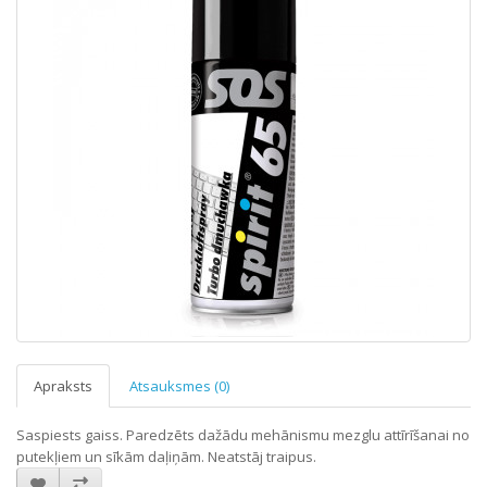
Apraksts
Atsauksmes (0)
Saspiests gaiss. Paredzēts dažādu mehānismu mezglu attīrīšanai no
putekļiem un sīkām daļiņām. Neatstāj traipus.