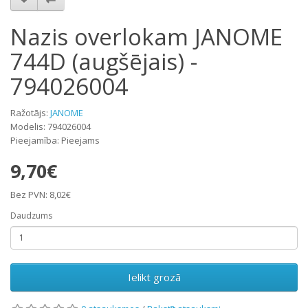
Nazis overlokam JANOME
744D (augšējais) -
794026004
Ražotājs:
JANOME
Modelis: 794026004
Pieejamība: Pieejams
9,70€
Bez PVN: 8,02€
Daudzums
Ielikt grozā