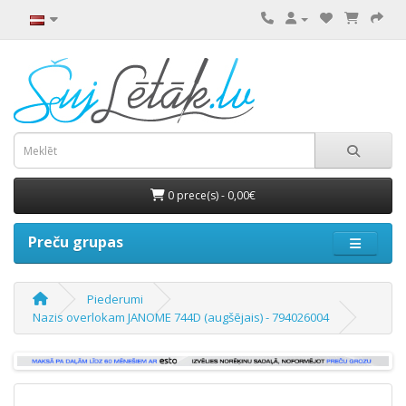
0 prece(s) - 0,00€
Preču grupas
Piederumi
Nazis overlokam JANOME 744D (augšējais) - 794026004