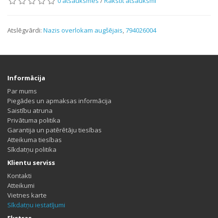
0 atsauksmes
/
Rakstīt atsauksmi
Atslēgvārdi:
Nazis overlokam augšējais
,
794026004
Informācija
Par mums
Piegādes un apmaksas informācija
Saistību atruna
Privātuma politika
Garantija un patērētāju tiesības
Atteikuma tiesības
Sīkdatņu politika
Klientu serviss
Kontakti
Atteikumi
Vietnes karte
Sīkdatņu iestatījumi
Ekstras