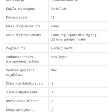
Kuģīša novietojums
Vertikālais
Dūrienu skaits
13
Maks. dūriena garums
4 mm
Maks. dūriena platums
5 mm (regulējams tikai Zig-zag
dūriens, pārējie fiksēti)
Pogcaurums
4-soļu (1 veids)
Auduma padeves
Apakšējais
transportieris (zobiņi)
Pēdiņas spiediena
Nav
regulēšana
Šūšana ar dubulto adatu
Jā
Šūšana atpakaļgaitā
Jā
Brīvā pleca platforma
Jā
Diega spriegojuma
Jā