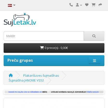
0 prece(s) - 0,00€
Preču grupas
Plakanšuves šujmašīnas
Šujmašīna JANOME VS52