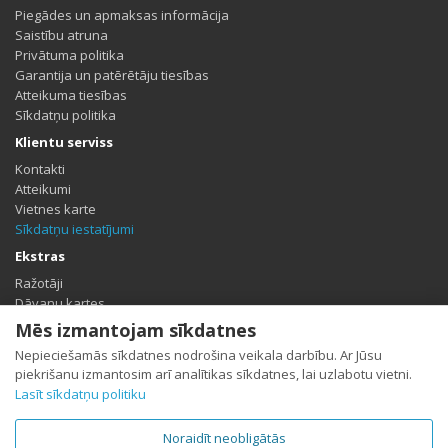
Piegādes un apmaksas informācija
Saistību atruna
Privātuma politika
Garantija un patērētāju tiesības
Atteikuma tiesības
Sīkdatņu politika
Klientu serviss
Kontakti
Atteikumi
Vietnes karte
Sīkdatņu iestatījumi
Ekstras
Ražotāji
Dāvanu kartes
Partneris
Mēs izmantojam sīkdatnes
Īpašais piedāvājums
Nepieciešamās sīkdatnes nodrošina veikala darbību. Ar Jūsu
Profils
piekrišanu izmantosim arī analītikas sīkdatnes, lai uzlabotu vietni.
Lasīt sīkdatņu politiku
Profils
Pasūtījumu vēsture
Vēlmju saraksts
Noraidīt neobligātās