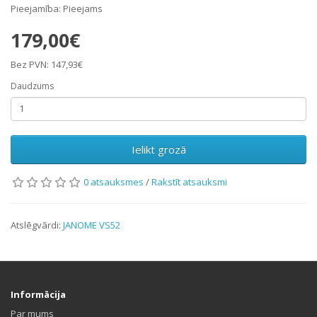
Pieejamība: Pieejams
179,00€
Bez PVN: 147,93€
Daudzums
Ielikt grozā
0 atsauksmes
/
Rakstīt atsauksmi
Atslēgvārdi:
JANOME VS52
Informācija
Par mums