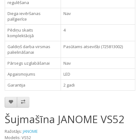
regulēšana
Diega ievēršanas
Nav
palīgierīce
Pēdiņu skaits
4
komplektācijā
Galdiņš darba virsmas
Pasūtams atsevišķi (725813002)
palielināšanai
Pārsegs uzglabāšanai
Nav
Apgaismojums
LED
Garantija
2 gadi
Šujmašīna JANOME VS52
Ražotājs:
JANOME
Modelis: VS52