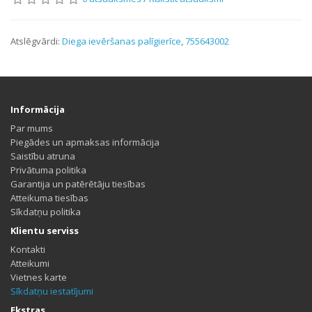
Atslēgvārdi:
Diega ievēršanas palīgierīce
,
755643002
Informācija
Par mums
Piegādes un apmaksas informācija
Saistību atruna
Privātuma politika
Garantija un patērētāju tiesības
Atteikuma tiesības
Sīkdatņu politika
Klientu serviss
Kontakti
Atteikumi
Vietnes karte
Sīkdatņu iestatījumi
Ekstras