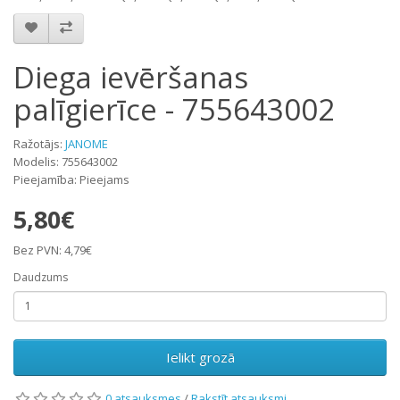
Diega ievēršanas
palīgierīce - 755643002
Ražotājs:
JANOME
Modelis: 755643002
Pieejamība: Pieejams
5,80€
Bez PVN: 4,79€
Daudzums
Ielikt grozā
0 atsauksmes
/
Rakstīt atsauksmi