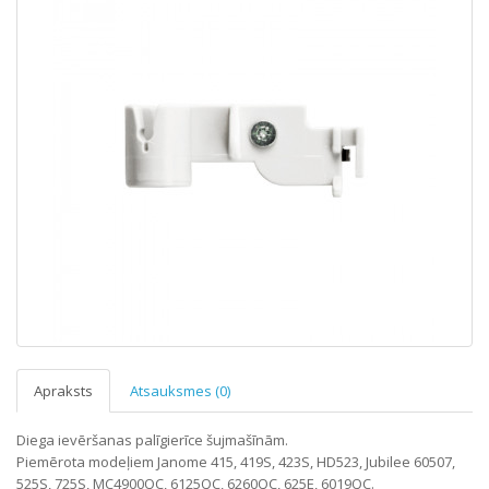
Apraksts
Atsauksmes (0)
Diega ievēršanas palīgierīce šujmašīnām.
Piemērota modeļiem Janome 415, 419S, 423S, HD523, Jubilee 60507,
525S, 725S, MC4900QC, 6125QC, 6260QC, 625E, 6019QC.