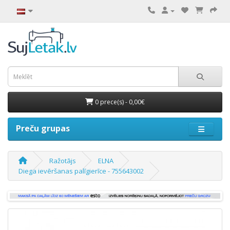
0 prece(s) - 0,00€
Preču grupas
Ražotājs
ELNA
Diega ievēršanas palīgierīce - 755643002