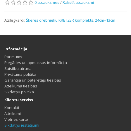
0 atsauksmes
/
Rakstīt atsauksmi
Atslēgvārdi:
Šķēres drēbnieku KRETZER komplekts
,
24cm+13cm
Informācija
Par mums
Piegādes un apmaksas informācija
Saistību atruna
Privātuma politika
Garantija un patērētāju tiesības
Atteikuma tiesības
Sīkdatņu politika
Klientu serviss
Kontakti
Atteikumi
Vietnes karte
Sīkdatņu iestatījumi