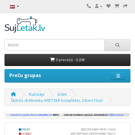
0 prece(s) - 0,00€
Preču grupas
Ražotājs
ELNA
Šķēres drēbnieku KRETZER komplekts, 24cm+13cm