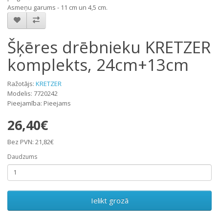
Asmeņu garums - 11 cm un 4,5 cm.
Šķēres drēbnieku KRETZER
komplekts, 24cm+13cm
Ražotājs:
KRETZER
Modelis: 7720242
Pieejamība: Pieejams
26,40€
Bez PVN: 21,82€
Daudzums
Ielikt grozā