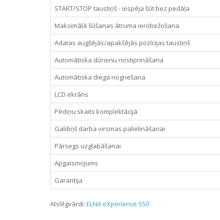
START/STOP taustiņš - iespēja šūt bez pedāļa
Maksimālā šūšanas ātruma ierobežošana
Adatas augšējās/apakšējās pozīcijas taustiņš
Automātiska dūrienu nostiprināšana
Automātiska diega nogriešana
LCD ekrāns
Pēdiņu skaits komplektācijā
Galdiņš darba virsmas palielināšanai
Pārsegs uzglabāšanai
Apgaismojums
Garantija
Atslēgvārdi:
ELNA eXperience 550