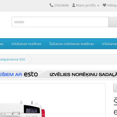
25634646
Mans profils
Vēlmju
nas
Izšūšanas mašīnas
Šūšanas-izšūšanas mašīnas
Izšūšana
 eXperience 550