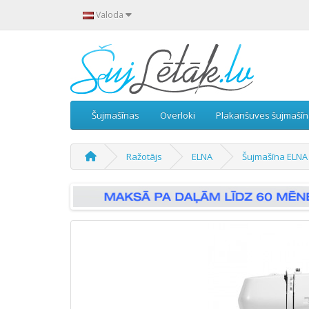
Valoda
Šujmašīnas
Overloki
Plakanšuves šujmašī
Ražotājs
ELNA
Šujmašīna ELNA