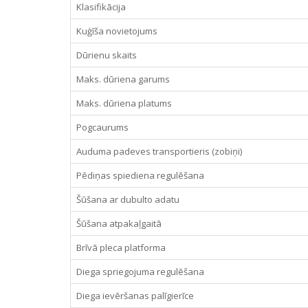
Klasifikācija
Kuģīša novietojums
Dūrienu skaits
Maks. dūriena garums
Maks. dūriena platums
Pogcaurums
Auduma padeves transportieris (zobiņi)
Pēdiņas spiediena regulēšana
Šūšana ar dubulto adatu
Šūšana atpakaļgaitā
Brīvā pleca platforma
Diega spriegojuma regulēšana
Diega ievēršanas palīgierīce