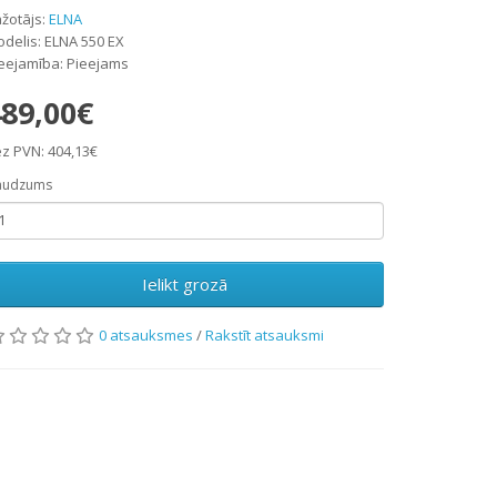
žotājs:
ELNA
delis: ELNA 550 EX
eejamība: Pieejams
89,00€
z PVN: 404,13€
audzums
Ielikt grozā
0 atsauksmes
/
Rakstīt atsauksmi