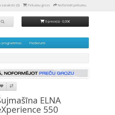
 saraksts (0)
Pirkumu grozs
Noformēt pirkumu
0 prece(s) - 0,00€
s programmas
Piederumi
Šujmašīna ELNA
eXperience 550