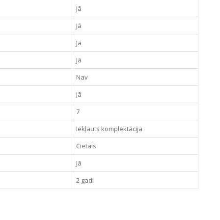
Jā
Jā
Jā
Jā
Nav
Jā
7
Iekļauts komplektācijā
Cietais
Jā
2 gadi