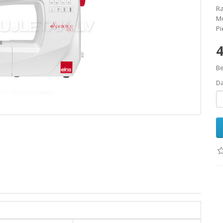
Ra
Mo
Pi
4
Be
D