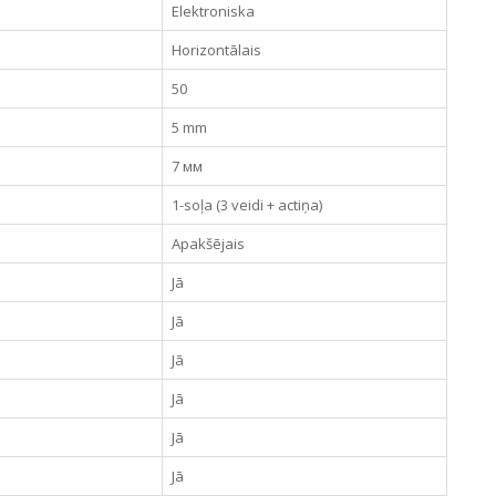
Elektroniska
Horizontālais
50
5 mm
7 мм
1-soļa (3 veidi + actiņa)
Apakšējais
Jā
Jā
Jā
Jā
Jā
Jā