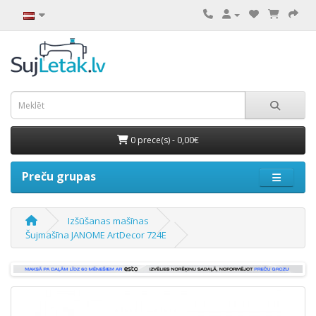
0 prece(s) - 0,00€
Preču grupas
Izšūšanas mašīnas
Šujmašīna JANOME ArtDecor 724E