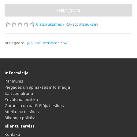
Ielikt grozā
0 atsauksmes
/
Rakstīt atsauksmi
Atslēgvārdi:
JANOME ArtDecor 724E
Informācija
Par mums
Piegādes un apmaksas informācija
Saistību atruna
Privātuma politika
Garantija un patērētāju tiesības
Atteikuma tiesības
Sīkdatņu politika
Klientu serviss
Kontakti