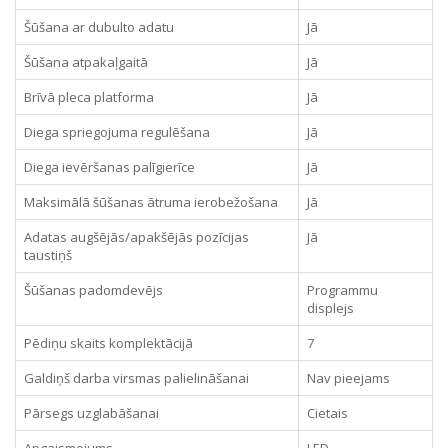
Šūšana ar dubulto adatu
Jā
Šūšana atpakaļgaitā
Jā
Brīvā pleca platforma
Jā
Diega spriegojuma regulēšana
Jā
Diega ievēršanas palīgierīce
Jā
Maksimālā šūšanas ātruma ierobežošana
Jā
Adatas augšējās/apakšējās pozīcijas
Jā
taustiņš
Šūšanas padomdevējs
Programmu
displejs
Pēdiņu skaits komplektācijā
7
Galdiņš darba virsmas palielināšanai
Nav pieejams
Pārsegs uzglabāšanai
Cietais
Apgaismojums
LED