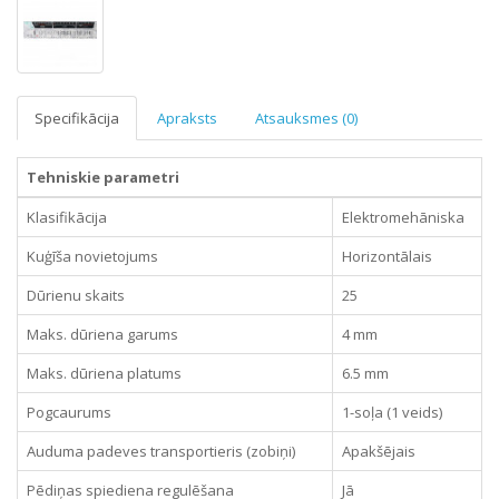
Specifikācija
Apraksts
Atsauksmes (0)
Tehniskie parametri
Klasifikācija
Elektromehāniska
Kuģīša novietojums
Horizontālais
Dūrienu skaits
25
Maks. dūriena garums
4 mm
Maks. dūriena platums
6.5 mm
Pogcaurums
1-soļa (1 veids)
Auduma padeves transportieris (zobiņi)
Apakšējais
Pēdiņas spiediena regulēšana
Jā