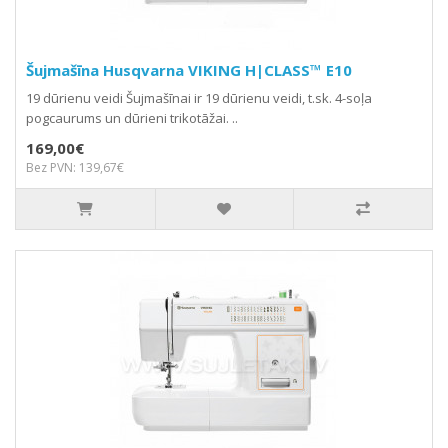
Šujmašīna Husqvarna VIKING H|CLASS™ E10
19 dūrienu veidi Šujmašīnai ir 19 dūrienu veidi, t.sk. 4-soļa
pogcaurums un dūrieni trikotāžai. ..
169,00€
Bez PVN: 139,67€