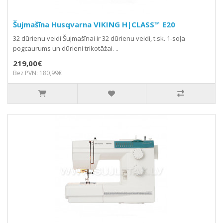
Šujmašīna Husqvarna VIKING H|CLASS™ E20
32 dūrienu veidi Šujmašīnai ir 32 dūrienu veidi, t.sk. 1-soļa
pogcaurums un dūrieni trikotāžai. ..
219,00€
Bez PVN: 180,99€