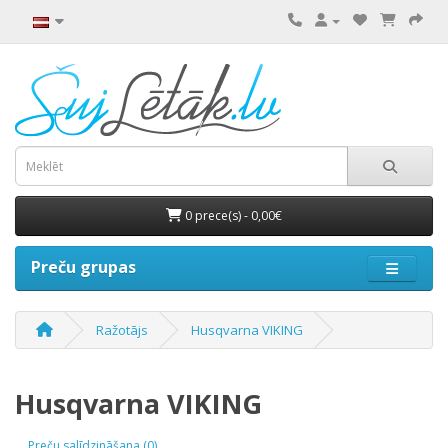
0 prece(s) - 0,00€
Preču grupas
Ražotājs
Husqvarna VIKING
Husqvarna VIKING
Preču salīdzināšana (0)