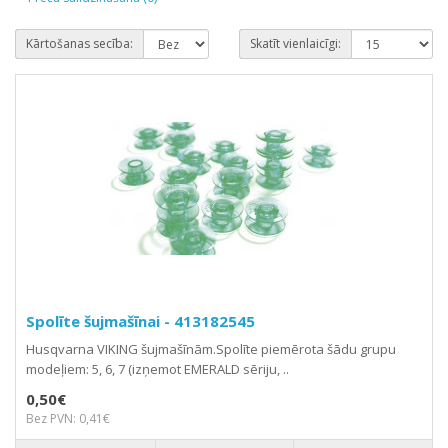
Kārtošanas secība:
Skatīt vienlaicīgi:
Spolīte šujmašīnai - 413182545
Husqvarna VIKING šujmašīnām.Spolīte piemērota šādu grupu
modeļiem: 5, 6, 7 (izņemot EMERALD sēriju, ..
0,50€
Bez PVN: 0,41€