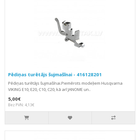
Pēdiņas turētājs šujmašīnai - 416128201
Pēdiņas turētājs šujmašīnai.Piemērots modeļiem Husqvarna
VIKING E10, E20, C10, C20, kā arī JANOME un..
5,00€
Bez PVN: 4,13€