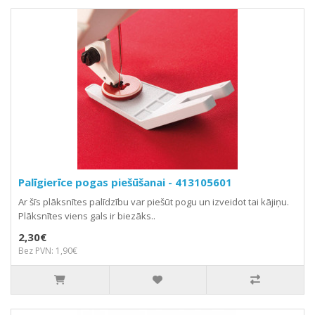
Palīgierīce pogas piešūšanai - 413105601
Ar šīs plāksnītes palīdzību var piešūt pogu un izveidot tai kājiņu.
Plāksnītes viens gals ir biezāks..
2,30€
Bez PVN: 1,90€