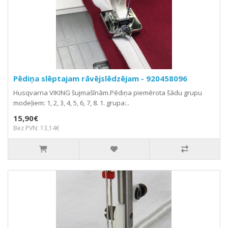
Pēdiņa slēptajam rāvējslēdzējam - 920458096
Husqvarna VIKING šujmašīnām.Pēdiņa piemērota šādu grupu
modeļiem: 1, 2, 3, 4, 5, 6, 7, 8. 1. grupa:..
15,90€
Bez PVN: 13,14€