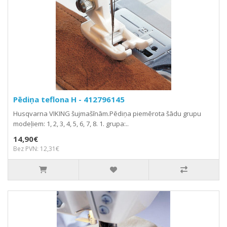
Pēdiņa teflona H - 412796145
Husqvarna VIKING šujmašīnām.Pēdiņa piemērota šādu grupu
modeļiem: 1, 2, 3, 4, 5, 6, 7, 8. 1. grupa:..
14,90€
Bez PVN: 12,31€