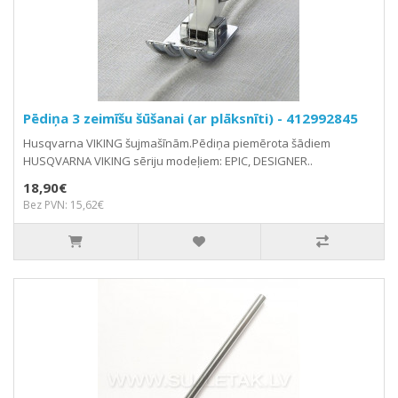
Pēdiņa 3 zeimīšu šūšanai (ar plāksnīti) - 412992845
Husqvarna VIKING šujmašīnām.Pēdiņa piemērota šādiem
HUSQVARNA VIKING sēriju modeļiem: EPIC, DESIGNER..
18,90€
Bez PVN: 15,62€