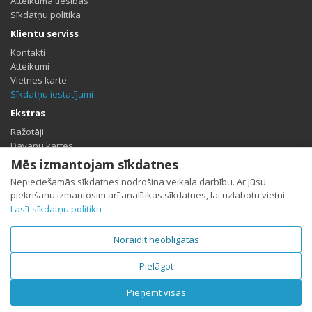
Atteikuma tiesības
Sīkdatņu politika
Klientu serviss
Kontakti
Atteikumi
Vietnes karte
Sīkdatņu iestatījumi
Ekstras
Ražotāji
Dāvanu kartes
Partneris
Mēs izmantojam sīkdatnes
Īpašais piedāvājums
Nepieciešamās sīkdatnes nodrošina veikala darbību. Ar Jūsu
Profils
piekrišanu izmantosim arī analītikas sīkdatnes, lai uzlabotu vietni.
Lasīt sīkdatņu politiku
Profils
Pasūtījumu vēsture
Vēlmju saraksts
Noraidīt neobligātās
Jaunumi
Pielāgot
Pieņemt visas
SujLetak.lv © 2026