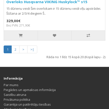
Overloks Husqvarna VIKING Huskylock™ s15
15 dūrienu veidi Šim overlokam ir 15 dūrienu veidi vīļu apstrādei.
Šūšana ar 2/3/4 diegiem Š..
329,00€
Bez PVN: 271,90€
1
2
>
>|
Rāda no 1 līdz 15 kopā 20 (Kopā lapu - 2)
Informācija
Par mums
Piegādes un apmaksas informācija
Saistību atruna
Privātuma politika
Garantija un patērētāju tiesības