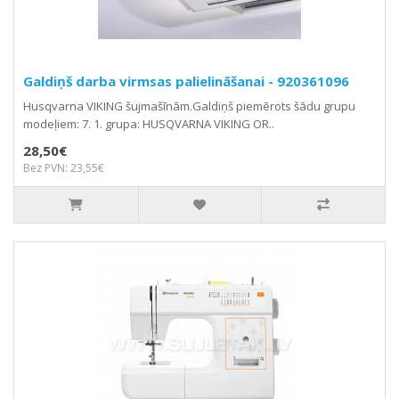
Galdiņš darba virmsas palielināšanai - 920361096
Husqvarna VIKING šujmašīnām.Galdiņš piemērots šādu grupu
modeļiem: 7. 1. grupa: HUSQVARNA VIKING OR..
28,50€
Bez PVN: 23,55€