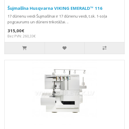
Šujmašīna Husqvarna VIKING EMERALD™ 116
17 dūrienu veidi Šujmašīnai ir 17 dūrienu veidi, t.sk. 1-soļa
pogcaurums un dūrieni trikotāžai. ..
315,00€
Bez PVN: 260,33€