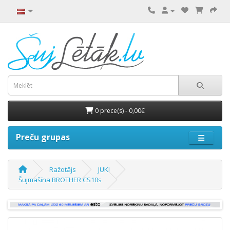
0 prece(s) - 0,00€
Preču grupas
Ražotājs
JUKI
Šujmašīna BROTHER CS10s