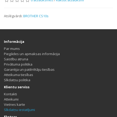
Atslēgvārdi:
BROTHER CS10s
Informācija
Par mums
Piegādes un apmaksas informācija
Saistību atruna
Privātuma politika
Garantija un patērētāju tiesības
Atteikuma tiesības
Sīkdatņu politika
Klientu serviss
Kontakti
Atteikumi
Vietnes karte
Sīkdatņu iestatījumi
Ekstras