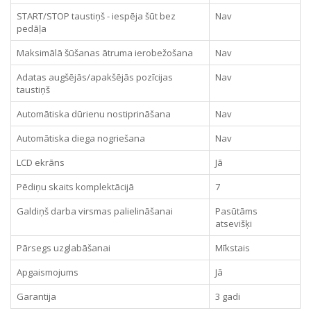
START/STOP taustiņš - iespēja šūt bez
Nav
pedāļa
Maksimālā šūšanas ātruma ierobežošana
Nav
Adatas augšējās/apakšējās pozīcijas
Nav
taustiņš
Automātiska dūrienu nostiprināšana
Nav
Automātiska diega nogriešana
Nav
LCD ekrāns
Jā
Pēdiņu skaits komplektācijā
7
Galdiņš darba virsmas palielināšanai
Pasūtāms
atsevišķi
Pārsegs uzglabāšanai
Mīkstais
Apgaismojums
Jā
Garantija
3 gadi