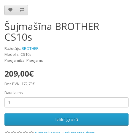
Šujmašīna BROTHER
CS10s
Ražotājs:
BROTHER
Modelis: CS10s
Pieejamība: Pieejams
209,00€
Bez PVN: 172,73€
Daudzums
Ielikt grozā
0 atsauksmes
/
Rakstīt atsauksmi