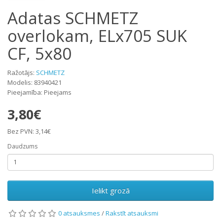
Adatas SCHMETZ
overlokam, ELx705 SUK
CF, 5x80
Ražotājs:
SCHMETZ
Modelis: 83940421
Pieejamība: Pieejams
3,80€
Bez PVN: 3,14€
Daudzums
Ielikt grozā
0 atsauksmes
/
Rakstīt atsauksmi