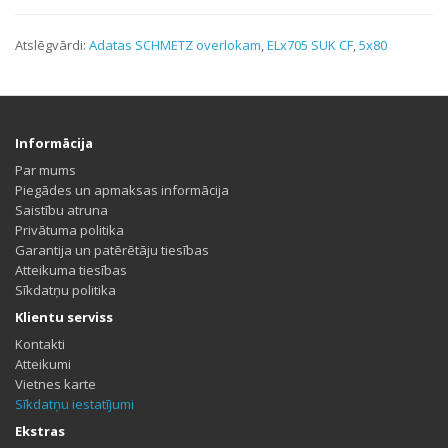
Atslēgvārdi:
Adatas SCHMETZ overlokam
,
ELx705 SUK CF
,
5x80
Informācija
Par mums
Piegādes un apmaksas informācija
Saistību atruna
Privātuma politika
Garantija un patērētāju tiesības
Atteikuma tiesības
Sīkdatņu politika
Klientu serviss
Kontakti
Atteikumi
Vietnes karte
Sīkdatņu iestatījumi
Ekstras