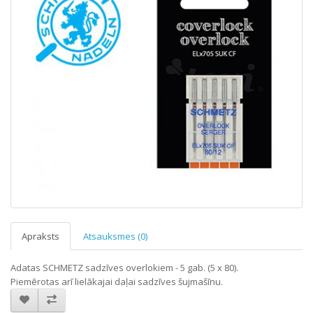
Apraksts
Atsauksmes (0)
Adatas SCHMETZ sadzīves overlokiem - 5 gab. (5 x 80).
Piemērotas arī lielākajai daļai sadzīves šujmašīnu.