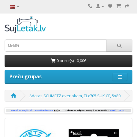
0 prece(s) - 0,00€
Preču grupas
Adatas SCHMETZ overlokam, ELx705 SUK CF, 5x80