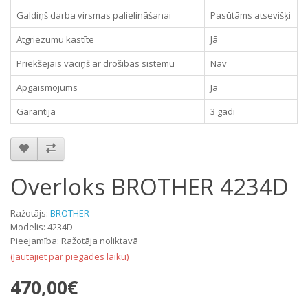
Galdiņš darba virsmas palielināšanai
Pasūtāms atsevišķi
Atgriezumu kastīte
Jā
Priekšējais vāciņš ar drošības sistēmu
Nav
Apgaismojums
Jā
Garantija
3 gadi
Overloks BROTHER 4234D
Ražotājs:
BROTHER
Modelis: 4234D
Pieejamība: Ražotāja noliktavā
(Jautājiet par piegādes laiku)
470,00€