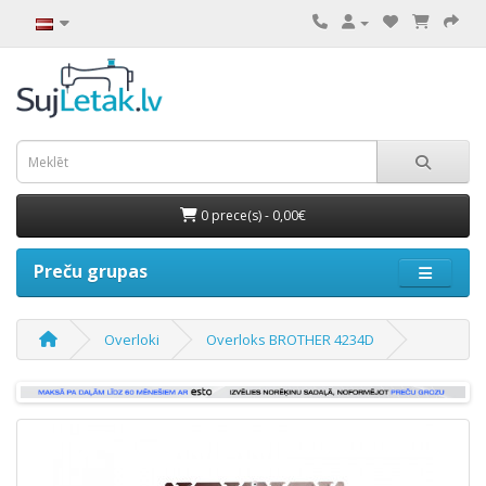
0 prece(s) - 0,00€
Preču grupas
Overloki
Overloks BROTHER 4234D