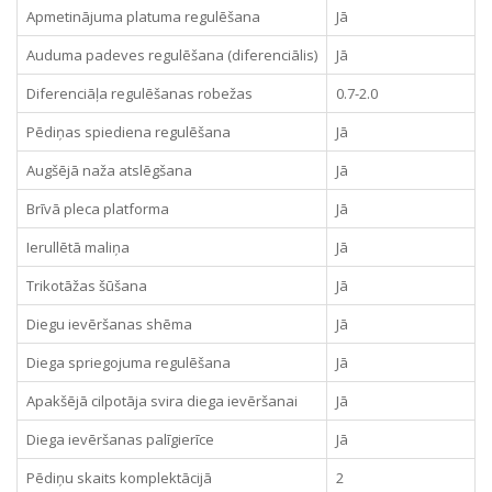
Apmetinājuma platuma regulēšana
Jā
Auduma padeves regulēšana (diferenciālis)
Jā
Diferenciāļa regulēšanas robežas
0.7-2.0
Pēdiņas spiediena regulēšana
Jā
Augšējā naža atslēgšana
Jā
Brīvā pleca platforma
Jā
Ierullētā maliņa
Jā
Trikotāžas šūšana
Jā
Diegu ievēršanas shēma
Jā
Diega spriegojuma regulēšana
Jā
Apakšējā cilpotāja svira diega ievēršanai
Jā
Diega ievēršanas palīgierīce
Jā
Pēdiņu skaits komplektācijā
2