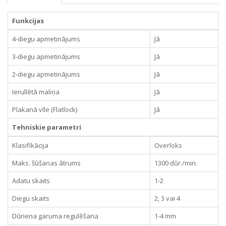
Funkcijas
4-diegu apmetinājums
Jā
3-diegu apmetinājums
Jā
2-diegu apmetinājums
Jā
Ierullētā maliņa
Jā
Plakanā vīle (Flatlock)
Jā
Tehniskie parametri
Klasifikācija
Overloks
Maks. šūšanas ātrums
1300 dūr./min.
Adatu skaits
1-2
Diegu skaits
2, 3 vai 4
Dūriena garuma regulēšana
1-4 mm