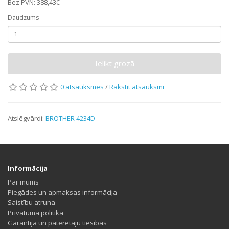
Bez PVN: 388,43€
Daudzums
Ielikt grozā
0 atsauksmes
/
Rakstīt atsauksmi
Atslēgvārdi:
BROTHER 4234D
Informācija
Par mums
Piegādes un apmaksas informācija
Saistību atruna
Privātuma politika
Garantija un patērētāju tiesības