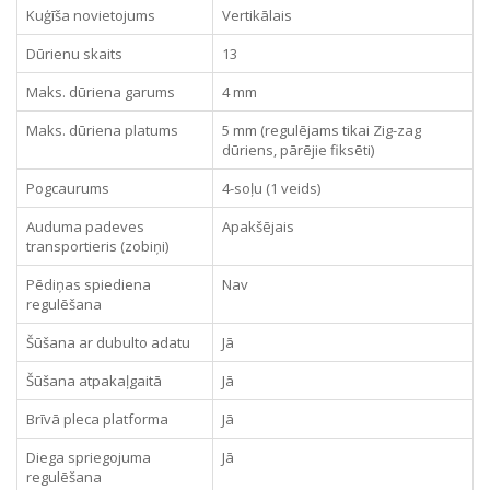
Kuģīša novietojums
Vertikālais
Dūrienu skaits
13
Maks. dūriena garums
4 mm
Maks. dūriena platums
5 mm (regulējams tikai Zig-zag
dūriens, pārējie fiksēti)
Pogcaurums
4-soļu (1 veids)
Auduma padeves
Apakšējais
transportieris (zobiņi)
Pēdiņas spiediena
Nav
regulēšana
Šūšana ar dubulto adatu
Jā
Šūšana atpakaļgaitā
Jā
Brīvā pleca platforma
Jā
Diega spriegojuma
Jā
regulēšana