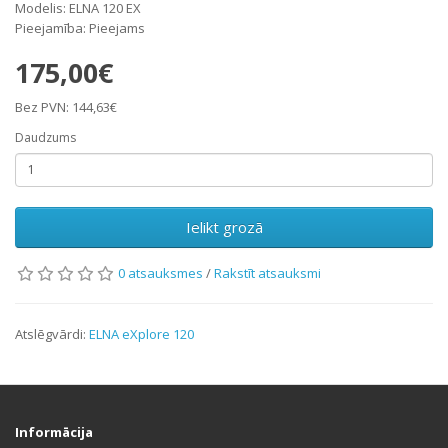
Modelis: ELNA 120 EX
Pieejamība: Pieejams
175,00€
Bez PVN: 144,63€
Daudzums
Ielikt grozā
0 atsauksmes
/
Rakstīt atsauksmi
Atslēgvārdi:
ELNA eXplore 120
Informācija