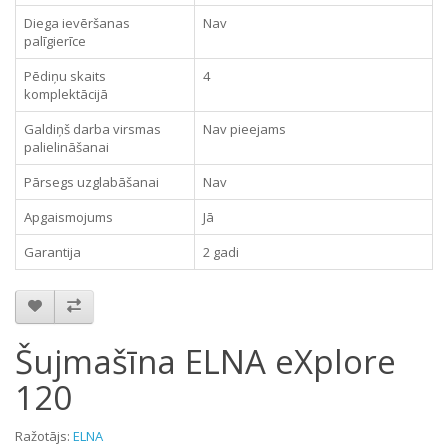
Diega ievēršanas
Nav
palīgierīce
Pēdiņu skaits
4
komplektācijā
Galdiņš darba virsmas
Nav pieejams
palielināšanai
Pārsegs uzglabāšanai
Nav
Apgaismojums
Jā
Garantija
2 gadi
Šujmašīna ELNA eXplore
120
Ražotājs:
ELNA