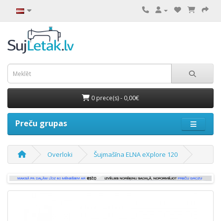
0 prece(s) - 0,00€
Preču grupas
Overloki
Šujmašīna ELNA eXplore 120