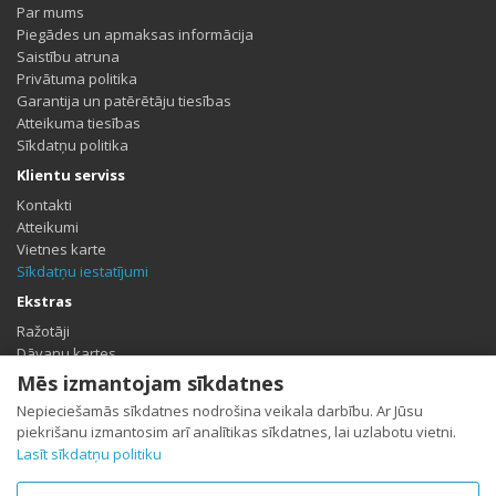
Par mums
Piegādes un apmaksas informācija
Saistību atruna
Privātuma politika
Garantija un patērētāju tiesības
Atteikuma tiesības
Sīkdatņu politika
Klientu serviss
Kontakti
Atteikumi
Vietnes karte
Sīkdatņu iestatījumi
Ekstras
Ražotāji
Dāvanu kartes
Partneris
Mēs izmantojam sīkdatnes
Īpašais piedāvājums
Nepieciešamās sīkdatnes nodrošina veikala darbību. Ar Jūsu
Profils
piekrišanu izmantosim arī analītikas sīkdatnes, lai uzlabotu vietni.
Lasīt sīkdatņu politiku
Profils
Pasūtījumu vēsture