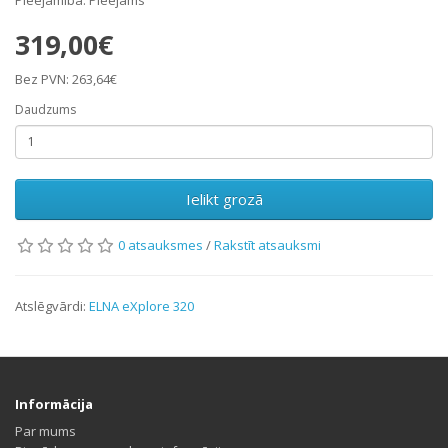
319,00€
Bez PVN: 263,64€
Daudzums
Ielikt grozā
0 atsauksmes
/
Rakstīt atsauksmi
Atslēgvārdi:
ELNA eXplore 320
Informācija
Par mums