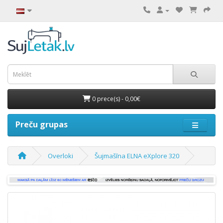
0 prece(s) - 0,00€
Preču grupas
Overloki
Šujmašīna ELNA eXplore 320