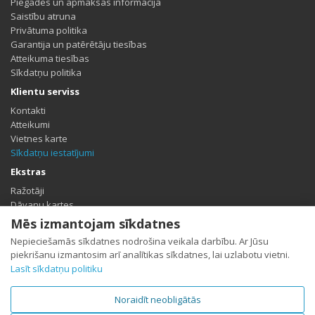
Piegādes un apmaksas informācija
Saistību atruna
Privātuma politika
Garantija un patērētāju tiesības
Atteikuma tiesības
Sīkdatņu politika
Klientu serviss
Kontakti
Atteikumi
Vietnes karte
Sīkdatņu iestatījumi
Ekstras
Ražotāji
Dāvanu kartes
Partneris
Mēs izmantojam sīkdatnes
Īpašais piedāvājums
Nepieciešamās sīkdatnes nodrošina veikala darbību. Ar Jūsu
Profils
piekrišanu izmantosim arī analītikas sīkdatnes, lai uzlabotu vietni.
Lasīt sīkdatņu politiku
Profils
Pasūtījumu vēsture
Vēlmju saraksts
Noraidīt neobligātās
Jaunumi