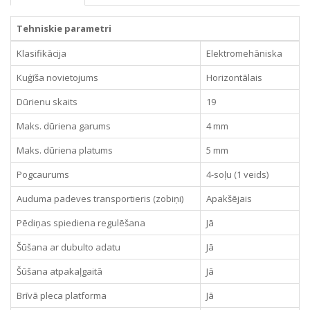
Tehniskie parametri
Klasifikācija
Elektromehāniska
Kuģīša novietojums
Horizontālais
Dūrienu skaits
19
Maks. dūriena garums
4 mm
Maks. dūriena platums
5 mm
Pogcaurums
4-soļu (1 veids)
Auduma padeves transportieris (zobiņi)
Apakšējais
Pēdiņas spiediena regulēšana
Jā
Šūšana ar dubulto adatu
Jā
Šūšana atpakaļgaitā
Jā
Brīvā pleca platforma
Jā