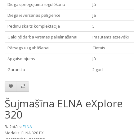
Diega spriegojuma regulēšana
Jā
Diega ievēršanas palīgierīce
Jā
Pēdiņu skaits komplektācijā
5
Galdiņš darba virsmas palielināšanai
Pasūtāms atsevišķi
Pārsegs uzglabāšanai
Cietais
Apgaismojums
Jā
Garantija
2 gadi
Šujmašīna ELNA eXplore
320
Ražotājs:
ELNA
Modelis: ELNA 320 EX
Pieejamība: Pieejams