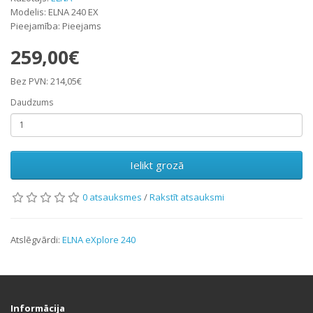
Modelis: ELNA 240 EX
Pieejamība: Pieejams
259,00€
Bez PVN: 214,05€
Daudzums
Ielikt grozā
0 atsauksmes
/
Rakstīt atsauksmi
Atslēgvārdi:
ELNA eXplore 240
Informācija