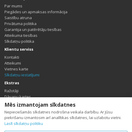
Par mums
Piegādes un apmaksas informācija
Saistību atruna
Privātuma politika
Garantija un patērētāju tiesības
Atteikuma tiesības
Sīkdatņu politika
Klientu serviss
Kontakti
Atteikumi
Vietnes karte
Sīkdatņu iestatījumi
Ekstras
Ražotāji
Dāvanu kartes
Partneris
Mēs izmantojam sīkdatnes
Īpašais piedāvājums
Nepieciešamās sīkdatnes nodrošina veikala darbību. Ar Jūsu
Profils
piekrišanu izmantosim arī analītikas sīkdatnes, lai uzlabotu vietni.
Lasīt sīkdatņu politiku
Profils
Pasūtījumu vēsture