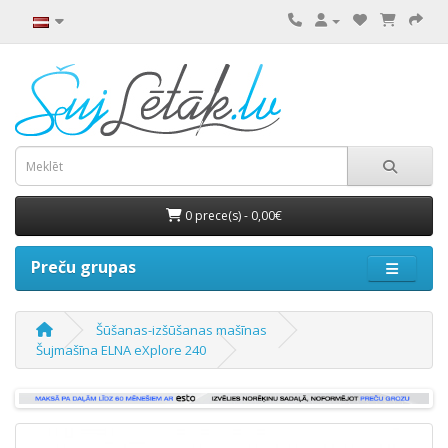
0 prece(s) - 0,00€
Preču grupas
Šūšanas-izšūšanas mašīnas
Šujmašīna ELNA eXplore 240