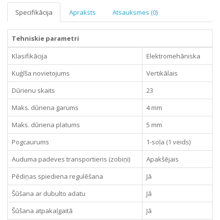
Specifikācija
Apraksts
Atsauksmes (0)
Tehniskie parametri
Klasifikācija
Elektromehāniska
Kuģīša novietojums
Vertikālais
Dūrienu skaits
23
Maks. dūriena garums
4 mm
Maks. dūriena platums
5 mm
Pogcaurums
1-soļa (1 veids)
Auduma padeves transportieris (zobiņi)
Apakšējais
Pēdiņas spiediena regulēšana
Jā
Šūšana ar dubulto adatu
Jā
Šūšana atpakaļgaitā
Jā