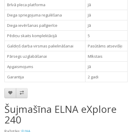
Brīvā pleca platforma
Jā
Diega spriegojuma regulēšana
Jā
Diega ievēršanas palīgierīce
Jā
Pēdiņu skaits komplektācijā
5
Galdiņš darba virsmas palielināšanai
Pasūtāms atsevišķi
Pārsegs uzglabāšanai
Mīkstais
Apgaismojums
Jā
Garantija
2 gadi
Šujmašīna ELNA eXplore
240
Ražotājs:
ELNA