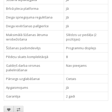
Brīvā pleca platforma
Jā
Diega spriegojuma regulēšana
Jā
Diega ievēršanas palīgierīce
Jā
Maksimālā šūšanas ātruma
Slēdzis uz pedāļa (2
ierobežošana
pozīcijas)
Šūšanas padomdevējs
Programmu displejs
Pēdiņu skaits komplektācijā
8
Galdiņš darba virsmas
Nav pieejams
palielināšanai
Pārsegs uzglabāšanai
Cietais
Apgaismojums
Jā
Garantija
2 gadi