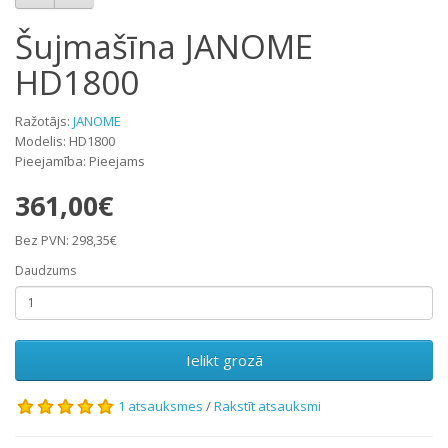
Šujmašīna JANOME
HD1800
Ražotājs:
JANOME
Modelis: HD1800
Pieejamība: Pieejams
361,00€
Bez PVN: 298,35€
Daudzums
Ielikt grozā
1 atsauksmes
/
Rakstīt atsauksmi