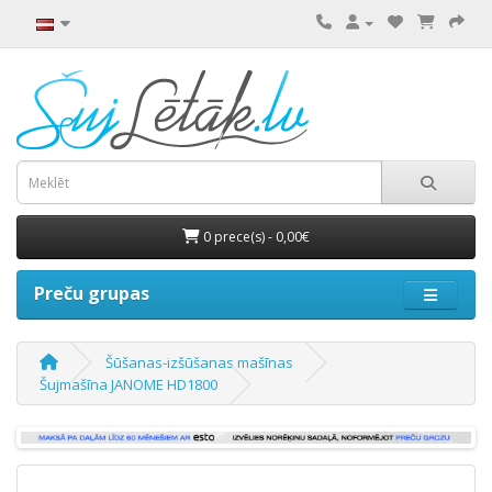
0 prece(s) - 0,00€
Preču grupas
Šūšanas-izšūšanas mašīnas
Šujmašīna JANOME HD1800