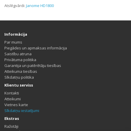
Atslēgvārdi:
Janome HD1800
Informācija
Par mums
Piegādes un apmaksas informācija
Saistību atruna
Privātuma politika
Garantija un patērētāju tiesības
Atteikuma tiesības
Sīkdatņu politika
Klientu serviss
Kontakti
Atteikumi
Vietnes karte
Sīkdatņu iestatījumi
Ekstras
Ražotāji