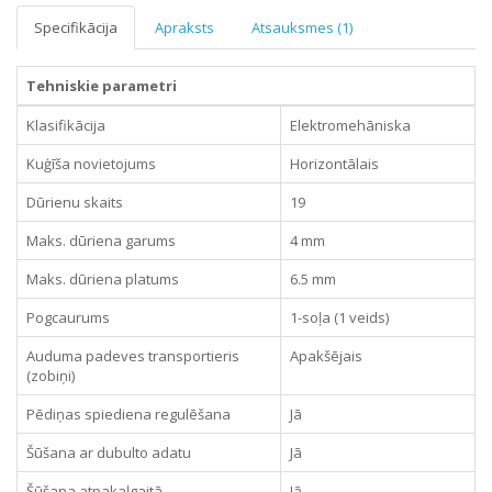
Specifikācija
Apraksts
Atsauksmes (1)
Tehniskie parametri
Klasifikācija
Elektromehāniska
Kuģīša novietojums
Horizontālais
Dūrienu skaits
19
Maks. dūriena garums
4 mm
Maks. dūriena platums
6.5 mm
Pogcaurums
1-soļa (1 veids)
Auduma padeves transportieris
Apakšējais
(zobiņi)
Pēdiņas spiediena regulēšana
Jā
Šūšana ar dubulto adatu
Jā
Šūšana atpakaļgaitā
Jā