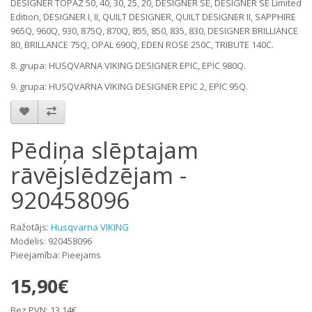
DESIGNER TOPAZ 50, 40, 30, 25, 20, DESIGNER SE, DESIGNER SE Limited
Edition, DESIGNER I, II, QUILT DESIGNER, QUILT DESIGNER II, SAPPHIRE
965Q, 960Q, 930, 875Q, 870Q, 855, 850, 835, 830, DESIGNER BRILLIANCE
80, BRILLANCE 75Q, OPAL 690Q, EDEN ROSE 250C, TRIBUTE 140C.
8. grupa: HUSQVARNA VIKING DESIGNER EPIC, EPIC 980Q.
9. grupa: HUSQVARNA VIKING DESIGNER EPIC 2, EPIC 95Q.
Pēdiņa slēptajam
rāvējslēdzējam -
920458096
Ražotājs:
Husqvarna VIKING
Modelis: 920458096
Pieejamība: Pieejams
15,90€
Bez PVN: 13,14€