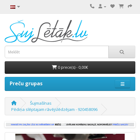
0 prece(s) - 0,00€
Preču grupas
Šujmašīnas
Pēdiņa slēptajam rāvējslēdzējam - 920458096