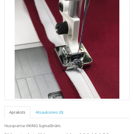
Apraksts
Atsauksmes (0)
Husqvarna VIKING šujmašīnām.