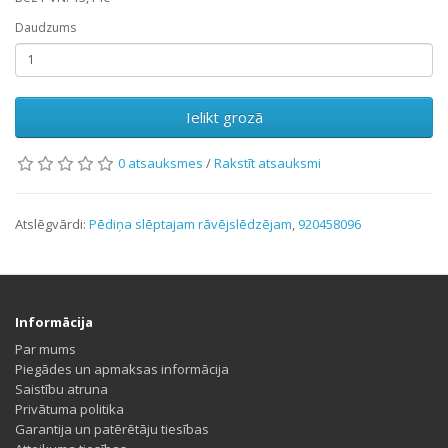
Daudzums
Ielikt grozā
0 atsauksmes
/
Rakstīt atsauksmi
Atslēgvārdi:
Pēdiņa slēptajam rāvējslēdzējam
,
920458096
Informācija
Par mums
Piegādes un apmaksas informācija
Saistību atruna
Privātuma politika
Garantija un patērētāju tiesības