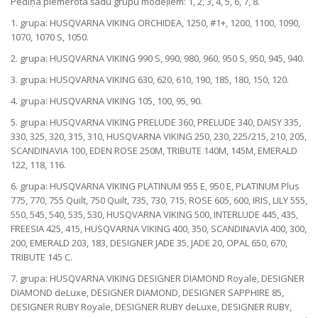
Pēdiņa piemērota šādu grupu modeļiem: 1, 2, 3, 4, 5, 6, 7, 8.
1. grupa: HUSQVARNA VIKING ORCHIDEA, 1250, #1+, 1200, 1100, 1090,
1070, 1070 S, 1050.
2. grupa: HUSQVARNA VIKING 990 S, 990, 980, 960, 950 S, 950, 945, 940.
3. grupa: HUSQVARNA VIKING 630, 620, 610, 190, 185, 180, 150, 120.
4. grupa: HUSQVARNA VIKING 105, 100, 95, 90.
5. grupa: HUSQVARNA VIKING PRELUDE 360, PRELUDE 340, DAISY 335,
330, 325, 320, 315, 310, HUSQVARNA VIKING 250, 230, 225/215, 210, 205,
SCANDINAVIA 100, EDEN ROSE 250M, TRIBUTE 140M, 145M, EMERALD
122, 118, 116.
6. grupa: HUSQVARNA VIKING PLATINUM 955 E, 950 E, PLATINUM Plus
775, 770, 755 Quilt, 750 Quilt, 735, 730, 715, ROSE 605, 600, IRIS, LILY 555,
550, 545, 540, 535, 530, HUSQVARNA VIKING 500, INTERLUDE 445, 435,
FREESIA 425, 415, HUSQVARNA VIKING 400, 350, SCANDINAVIA 400, 300,
200, EMERALD 203, 183, DESIGNER JADE 35, JADE 20, OPAL 650, 670,
TRIBUTE 145 C.
7. grupa: HUSQVARNA VIKING DESIGNER DIAMOND Royale, DESIGNER
DIAMOND deLuxe, DESIGNER DIAMOND, DESIGNER SAPPHIRE 85,
DESIGNER RUBY Royale, DESIGNER RUBY deLuxe, DESIGNER RUBY,