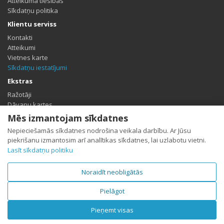
Atteikuma tiesības
Sīkdatņu politika
Klientu serviss
Kontakti
Atteikumi
Vietnes karte
Sīkdatņu iestatījumi
Ekstras
Ražotāji
Dāvanu kartes
Partneris
Mēs izmantojam sīkdatnes
Īpašais piedāvājums
Nepieciešamās sīkdatnes nodrošina veikala darbību. Ar Jūsu
Profils
piekrišanu izmantosim arī analītikas sīkdatnes, lai uzlabotu vietni.
Lasīt sīkdatņu politiku
Profils
Pasūtījumu vēsture
Vēlmju saraksts
Noraidīt neobligātās
Jaunumi
Pielāgot
Pieņemt visas
SujLetak.lv © 2026