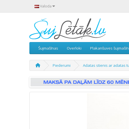
Valoda
Šujmašīnas
Overloki
Plakanšuves šujmašī
Piederumi
Adatas stienis ar adatas t