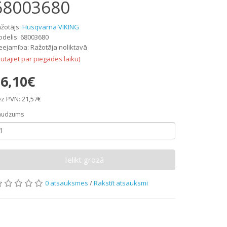
68003680
žotājs:
Husqvarna VIKING
delis: 68003680
eejamība: Ražotāja noliktavā
autājiet par piegādes laiku)
6,10€
z PVN: 21,57€
audzums
Ielikt grozā
0 atsauksmes
/
Rakstīt atsauksmi