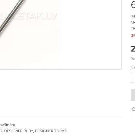
Ra
Mo
Pi
(J
2
Be
D
jmašīnām.
D, DESIGNER RUBY, DESIGNER TOPAZ.