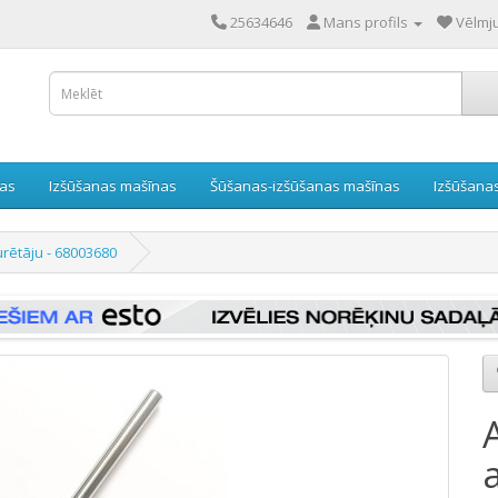
25634646
Mans profils
Vēlmju
nas
Izšūšanas mašīnas
Šūšanas-izšūšanas mašīnas
Izšūšana
urētāju - 68003680