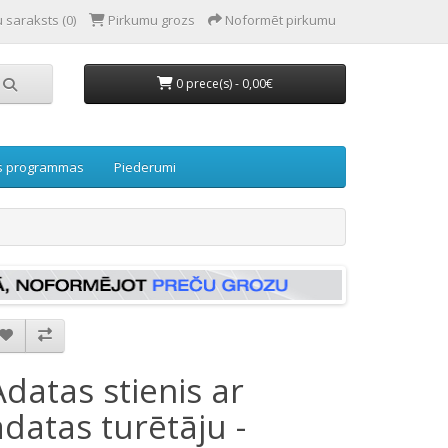
 saraksts (0)
Pirkumu grozs
Noformēt pirkumu
0 prece(s) - 0,00€
s programmas
Piederumi
Adatas stienis ar
adatas turētāju -