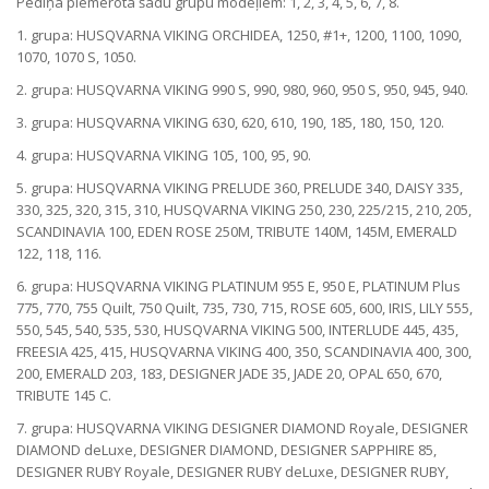
Pēdiņa piemērota šādu grupu modeļiem: 1, 2, 3, 4, 5, 6, 7, 8.
1. grupa: HUSQVARNA VIKING ORCHIDEA, 1250, #1+, 1200, 1100, 1090,
1070, 1070 S, 1050.
2. grupa: HUSQVARNA VIKING 990 S, 990, 980, 960, 950 S, 950, 945, 940.
3. grupa: HUSQVARNA VIKING 630, 620, 610, 190, 185, 180, 150, 120.
4. grupa: HUSQVARNA VIKING 105, 100, 95, 90.
5. grupa: HUSQVARNA VIKING PRELUDE 360, PRELUDE 340, DAISY 335,
330, 325, 320, 315, 310, HUSQVARNA VIKING 250, 230, 225/215, 210, 205,
SCANDINAVIA 100, EDEN ROSE 250M, TRIBUTE 140M, 145M, EMERALD
122, 118, 116.
6. grupa: HUSQVARNA VIKING PLATINUM 955 E, 950 E, PLATINUM Plus
775, 770, 755 Quilt, 750 Quilt, 735, 730, 715, ROSE 605, 600, IRIS, LILY 555,
550, 545, 540, 535, 530, HUSQVARNA VIKING 500, INTERLUDE 445, 435,
FREESIA 425, 415, HUSQVARNA VIKING 400, 350, SCANDINAVIA 400, 300,
200, EMERALD 203, 183, DESIGNER JADE 35, JADE 20, OPAL 650, 670,
TRIBUTE 145 C.
7. grupa: HUSQVARNA VIKING DESIGNER DIAMOND Royale, DESIGNER
DIAMOND deLuxe, DESIGNER DIAMOND, DESIGNER SAPPHIRE 85,
DESIGNER RUBY Royale, DESIGNER RUBY deLuxe, DESIGNER RUBY,