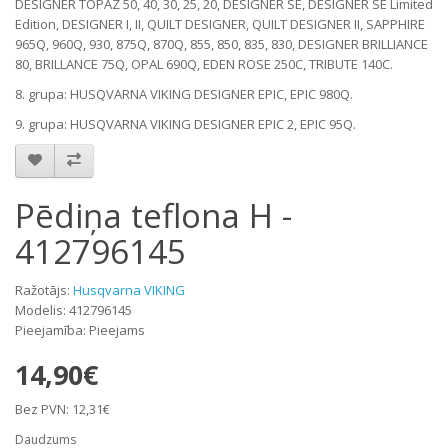
DESIGNER TOPAZ 50, 40, 30, 25, 20, DESIGNER SE, DESIGNER SE Limited
Edition, DESIGNER I, II, QUILT DESIGNER, QUILT DESIGNER II, SAPPHIRE
965Q, 960Q, 930, 875Q, 870Q, 855, 850, 835, 830, DESIGNER BRILLIANCE
80, BRILLANCE 75Q, OPAL 690Q, EDEN ROSE 250C, TRIBUTE 140C.
8. grupa: HUSQVARNA VIKING DESIGNER EPIC, EPIC 980Q.
9. grupa: HUSQVARNA VIKING DESIGNER EPIC 2, EPIC 95Q.
Pēdiņa teflona H -
412796145
Ražotājs:
Husqvarna VIKING
Modelis: 412796145
Pieejamība: Pieejams
14,90€
Bez PVN: 12,31€
Daudzums