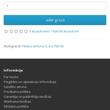
Ielikt grozā
0 atsauksmes
/
Rakstīt atsauksmi
Atslēgvārdi:
Pēdiņa teflona H
,
412796145
Informācija
Par mums
Piegādes un apmaksas informācija
Saistību atruna
Privātuma politika
Garantija un patērētāju tiesības
Atteikuma tiesības
Sīkdatņu politika