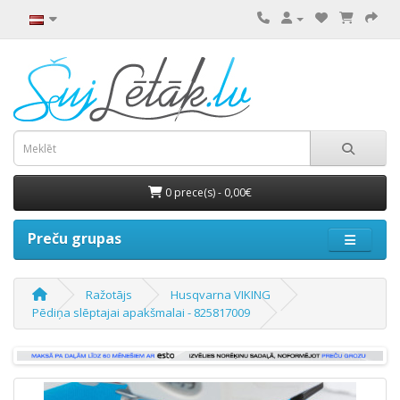
0 prece(s) - 0,00€
Preču grupas
Ražotājs
Husqvarna VIKING
Pēdiņa slēptajai apakšmalai - 825817009