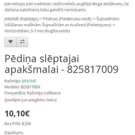
pārvietojas pāri vadotnei, radot nelielu augšējā diega atslābumu, lai
dūriena satvēriens būtu gandrīz neredzams.
JANOME (Ražotājs) -> Pēdiņas (Piederumu veidi) -> Šujmašīnām;
Izšūšanas mašīnām; Šujmašīnām ar AcuFeed (Pielietojums) ->
Horizontālais, 5-7 mm (Kuģīša veids)
Pēdiņa slēptajai
apakšmalai - 825817009
Ražotājs:
JANOME
Modelis: 825817009
Pieejamība: Ražotāja noliktavā
(Jautājiet par piegādes laiku)
10,10€
Bez PVN: 8,35€
Daudzums