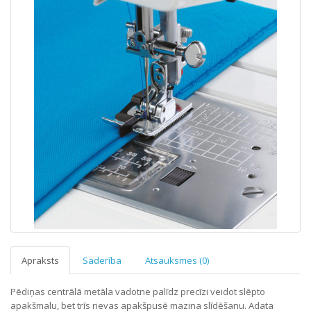
Apraksts
Saderība
Atsauksmes (0)
Pēdiņas centrālā metāla vadotne palīdz precīzi veidot slēpto
apakšmalu, bet trīs rievas apakšpusē mazina slīdēšanu. Adata