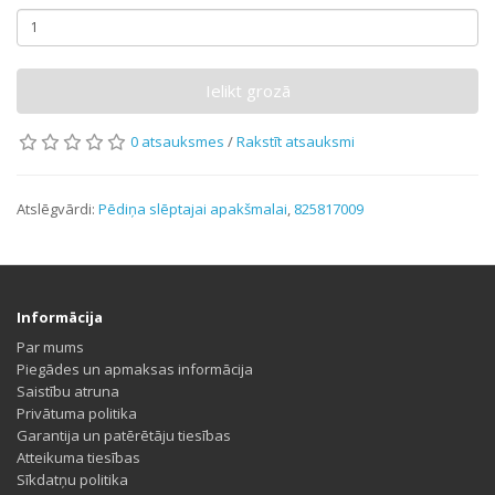
Ielikt grozā
0 atsauksmes
/
Rakstīt atsauksmi
Atslēgvārdi:
Pēdiņa slēptajai apakšmalai
,
825817009
Informācija
Par mums
Piegādes un apmaksas informācija
Saistību atruna
Privātuma politika
Garantija un patērētāju tiesības
Atteikuma tiesības
Sīkdatņu politika