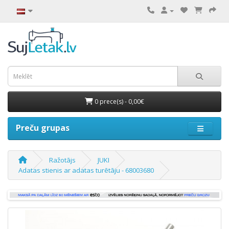
0 prece(s) - 0,00€
Preču grupas
Ražotājs
JUKI
Adatas stienis ar adatas turētāju - 68003680