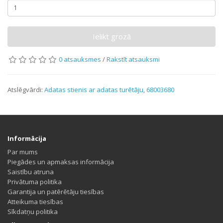
Ielikt grozā
0 atsauksmes
/
Rakstīt atsauksmi
Atslēgvārdi:
Adatas stienis ar adatas turētāju
,
68003680
Informācija
Par mums
Piegādes un apmaksas informācija
Saistību atruna
Privātuma politika
Garantija un patērētāju tiesības
Atteikuma tiesības
Sīkdatņu politika