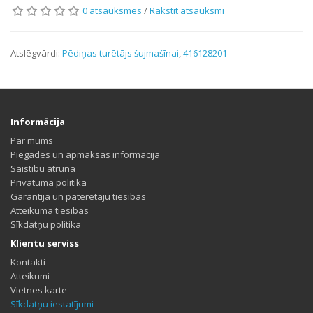
0 atsauksmes
/
Rakstīt atsauksmi
Atslēgvārdi:
Pēdiņas turētājs šujmašīnai
,
416128201
Informācija
Par mums
Piegādes un apmaksas informācija
Saistību atruna
Privātuma politika
Garantija un patērētāju tiesības
Atteikuma tiesības
Sīkdatņu politika
Klientu serviss
Kontakti
Atteikumi
Vietnes karte
Sīkdatņu iestatījumi