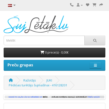
0 prece(s) - 0,00€
Preču grupas
Ražotājs
JUKI
Pēdiņas turētājs šujmašīnai - 416128201