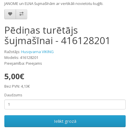
JANOME un ELNA šujmašīnām ar vertikāli novietotu kuģīti.
Pēdiņas turētājs
šujmašīnai - 416128201
Ražotājs:
Husqvarna VIKING
Modelis: 416128201
Pieejamība: Pieejams
5,00€
Bez PVN: 4,13€
Daudzums
Ielikt grozā