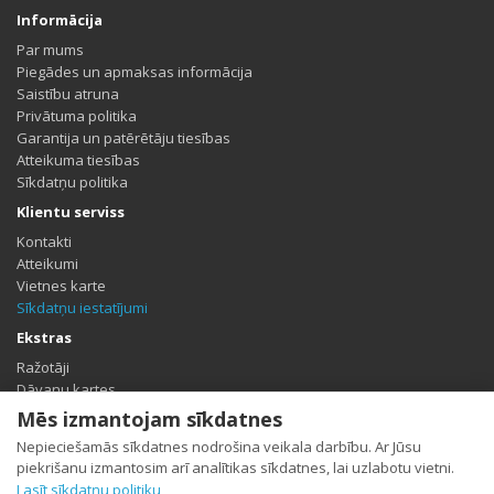
Informācija
Par mums
Piegādes un apmaksas informācija
Saistību atruna
Privātuma politika
Garantija un patērētāju tiesības
Atteikuma tiesības
Sīkdatņu politika
Klientu serviss
Kontakti
Atteikumi
Vietnes karte
Sīkdatņu iestatījumi
Ekstras
Ražotāji
Dāvanu kartes
Partneris
Mēs izmantojam sīkdatnes
Īpašais piedāvājums
Nepieciešamās sīkdatnes nodrošina veikala darbību. Ar Jūsu
Profils
piekrišanu izmantosim arī analītikas sīkdatnes, lai uzlabotu vietni.
Lasīt sīkdatņu politiku
Profils