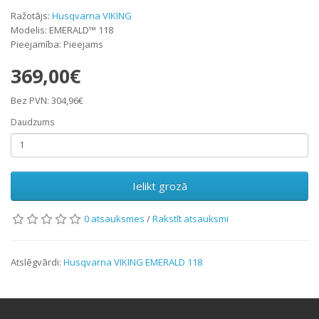
Ražotājs:
Husqvarna VIKING
Modelis: EMERALD™ 118
Pieejamība: Pieejams
369,00€
Bez PVN: 304,96€
Daudzums
Ielikt grozā
0 atsauksmes
/
Rakstīt atsauksmi
Atslēgvārdi:
Husqvarna VIKING EMERALD 118