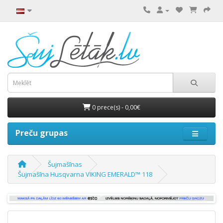
0 prece(s) - 0,00€
Preču grupas
Šujmašīnas
Šujmašīna Husqvarna VIKING EMERALD™ 118