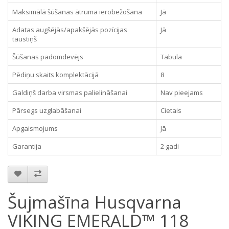
Maksimālā šūšanas ātruma ierobežošana
Jā
Adatas augšējās/apakšējās pozīcijas
Jā
taustiņš
Šūšanas padomdevējs
Tabula
Pēdiņu skaits komplektācijā
8
Galdiņš darba virsmas palielināšanai
Nav pieejams
Pārsegs uzglabāšanai
Cietais
Apgaismojums
Jā
Garantija
2 gadi
Šujmašīna Husqvarna
VIKING EMERALD™ 118