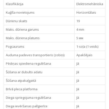
Klasifikācija
Elektromehāniska
Kuģīša novietojums
Horizontālais
Dūrienu skaits
19
Maks. dūriena garums
4 mm
Maks. dūriena platums
5 мм
Pogcaurums
1-soļa (1 veids)
Auduma padeves transportieris (zobiņi)
Apakšējais
Pēdiņas spiediena regulēšana
Jā
Šūšana ar dubulto adatu
Jā
Šūšana atpakaļgaitā
Jā
Brīvā pleca platforma
Jā
Diega spriegojuma regulēšana
Jā
Diega ievēršanas palīgierīce
Jā